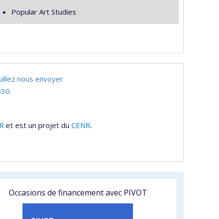
Popular Art Studies
uillez nous envoyer
30.
R
et est un projet du
CENR
.
Occasions de financement avec PIVOT