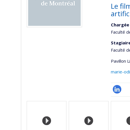
Le fil
artific
Chargée 
Faculté d
Stagiair
Faculté d
Pavillon 
marie-od
LinkedIn
Media