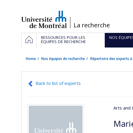
Passer
au
contenu
/
La recherche
Navigation
HOME
RESSOURCES POUR LES
NOS ÉQUIPE
principale
ÉQUIPES DE RECHERCHE
Home
Nos équipes de recherche
Répertoire des experts à 
Back to list of experts
Arts and 
Mari