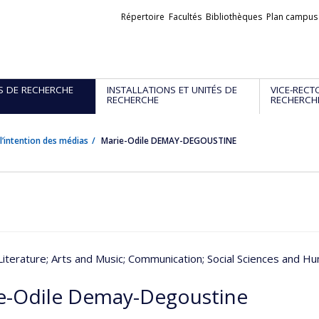
Liens
Répertoire
Facultés
Bibliothèques
Plan campus
externes
S DE RECHERCHE
INSTALLATIONS ET UNITÉS DE
VICE-RECT
RECHERCHE
RECHERCH
l’intention des médias
Marie-Odile DEMAY-DEGOUSTINE
Literature
; Arts and Music
; Communication
; Social Sciences and H
e-Odile Demay-Degoustine