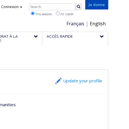
Rechercher
Je donne
Connexion
Search
This website
All UdeM
Choix
Français
English
de
ORAT À LA
ACCÈS RAPIDE
la
E
langue
Update your profile
umanities