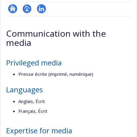
ResearchGate
Page
LinkedIn
professionnelle
Communication with the
(faculté,département,école)
media
Privileged media
Presse écrite (imprimé, numérique)
Languages
Anglais, Écrit
Français, Écrit
Expertise for media