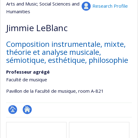
Arts and Music
; Social Sciences and
Research Profile
Humanities
Jimmie LeBlanc
Composition instrumentale, mixte,
théorie et analyse musicale,
sémiotique, esthétique, philosophie
Professeur agrégé
Faculté de musique
Pavillon de la Faculté de musique
, room A-821
Page
Autre
Media
professionnelle
site
(faculté,département,école)
web