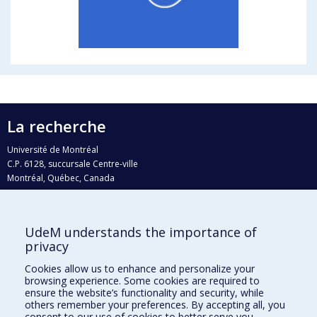
La recherche
Université de Montréal
C.P. 6128, succursale Centre-ville
Montréal, Québec, Canada
H3C 3J7
Courriel:
recherche@umontreal.ca
UdeM understands the importance of
Qui fait quoi?
privacy
Nous trouver
Cookies allow us to enhance and personalize your
browsing experience. Some cookies are required to
Plan du site
ensure the website’s functionality and security, while
others remember your preferences. By accepting all, you
Accessibilité
consent to our use of cookies to better serve you.