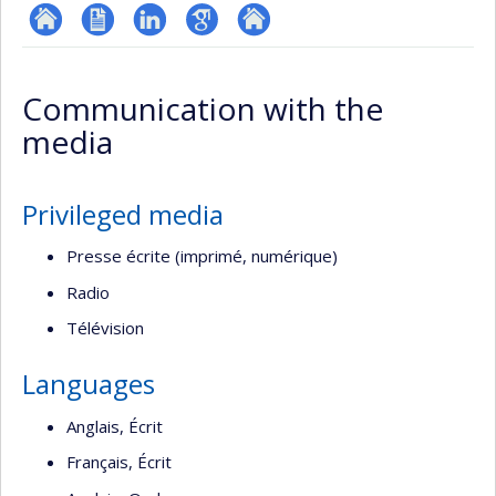
ResearchGate
CV
LinkedIn
Google
Autre
en
Scholar
site
Communication with the
anglais
web
media
Privileged media
Presse écrite (imprimé, numérique)
Radio
Télévision
Languages
Anglais, Écrit
Français, Écrit