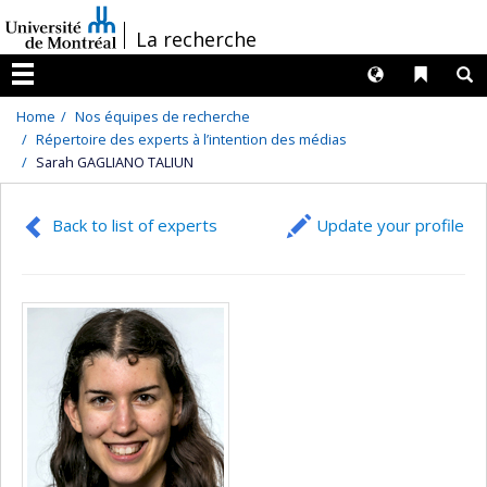
Passer
/
La recherche
au
contenu
Langues
Liens 
R
Menu
Home
Nos équipes de recherche
Répertoire des experts à l’intention des médias
Sarah GAGLIANO TALIUN
Back to list of experts
Update your profile