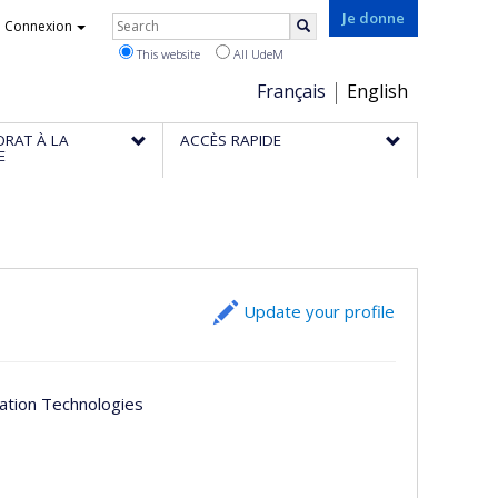
Rechercher
Je donne
Connexion
Search
This website
All UdeM
Choix
Français
English
de
ORAT À LA
ACCÈS RAPIDE
la
E
langue
Update your profile
ation Technologies