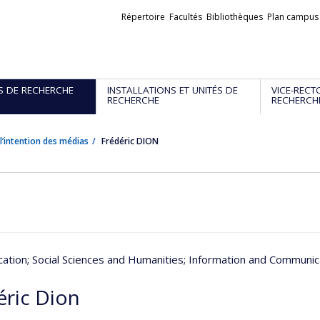
Liens
Répertoire
Facultés
Bibliothèques
Plan campus
externes
S DE RECHERCHE
INSTALLATIONS ET UNITÉS DE
VICE-RECT
RECHERCHE
RECHERCH
l’intention des médias
Frédéric DION
ation
; Social Sciences and Humanities
; Information and Communic
éric Dion