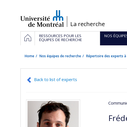
Passer
au
contenu
/
La recherche
Navigation
HOME
RESSOURCES POUR LES
NOS ÉQUIPE
principale
ÉQUIPES DE RECHERCHE
Home
Nos équipes de recherche
Répertoire des experts à 
Back to list of experts
Communic
Fréd