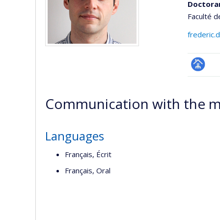
Doctora
Faculté d
frederic.
Page
professi
Communication with the m
(faculté
Languages
Français, Écrit
Français, Oral