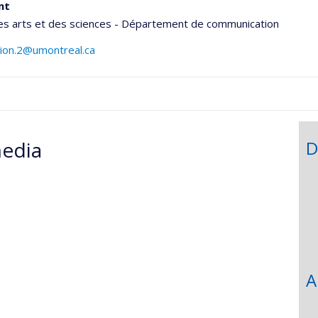
nt
es arts et des sciences - Département de communication
dion.2@umontreal.ca
onnelle
edia
D
,département,école)
A