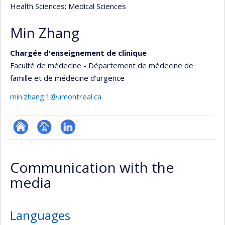
Health Sciences
; Medical Sciences
Min Zhang
Chargée d'enseignement de clinique
Faculté de médecine - Département de médecine de
famille et de médecine d'urgence
min.zhang.1@umontreal.ca
ResearchGate
Page
LinkedIn
professionnelle
Communication with the
(faculté,département,école)
media
Languages