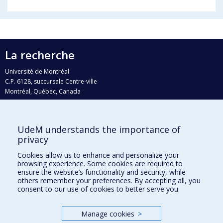
La recherche
Université de Montréal
C.P. 6128, succursale Centre-ville
Montréal, Québec, Canada
H3C 3J7
Courriel:
recherche@umontreal.ca
UdeM understands the importance of
Qui fait quoi?
privacy
Nous trouver
Cookies allow us to enhance and personalize your
browsing experience. Some cookies are required to
Plan du site
ensure the website’s functionality and security, while
others remember your preferences. By accepting all, you
Accessibilité
consent to our use of cookies to better serve you.
Manage cookies
>