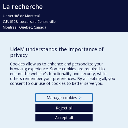
La recherche
Université de Montréal
C.P. 6128, succursale Centre-ville
Montréal, Québec, Canada
H3C 3J7
Courriel:
recherche@umontreal.ca
UdeM understands the importance of
Qui fait quoi?
privacy
Nous trouver
Cookies allow us to enhance and personalize your
browsing experience. Some cookies are required to
Plan du site
ensure the website’s functionality and security, while
others remember your preferences. By accepting all, you
Accessibilité
consent to our use of cookies to better serve you.
Manage cookies
>
Reject all
Accept all