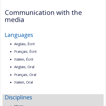
professionnelle
web
Communication with the
(faculté,département,école)
de
media
l’unité
de
recherche
Languages
Anglais, Écrit
Français, Écrit
Italien, Écrit
Anglais, Oral
Français, Oral
Italien, Oral
Disciplines