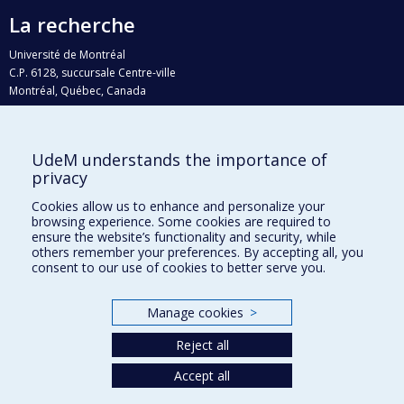
La recherche
Université de Montréal
C.P. 6128, succursale Centre-ville
Montréal, Québec, Canada
H3C 3J7
Courriel:
recherche@umontreal.ca
UdeM understands the importance of
Qui fait quoi?
privacy
Nous trouver
Cookies allow us to enhance and personalize your
browsing experience. Some cookies are required to
Plan du site
ensure the website’s functionality and security, while
others remember your preferences. By accepting all, you
Accessibilité
consent to our use of cookies to better serve you.
Manage cookies
>
Reject all
Accept all