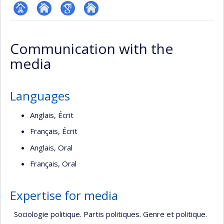
Page
Site
Google
Autre
professionnelle
web
Scholar
site
Communication with the
(faculté,département,école)
de
web
media
l’unité
de
recherche
Languages
Anglais, Écrit
Français, Écrit
Anglais, Oral
Français, Oral
Expertise for media
Sociologie politique. Partis politiques. Genre et politique.