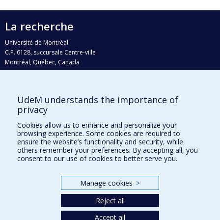
La recherche
Université de Montréal
C.P. 6128, succursale Centre-ville
Montréal, Québec, Canada
H3C 3J7
Courriel:
recherche@umontreal.ca
UdeM understands the importance of
Qui fait quoi?
privacy
Nous trouver
Cookies allow us to enhance and personalize your
browsing experience. Some cookies are required to
Plan du site
ensure the website’s functionality and security, while
others remember your preferences. By accepting all, you
Accessibilité
consent to our use of cookies to better serve you.
Manage cookies
>
Reject all
Accept all