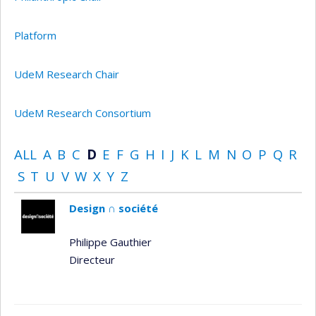
Platform
UdeM Research Chair
UdeM Research Consortium
ALL
A
B
C
D
E
F
G
H
I
J
K
L
M
N
O
P
Q
R
S
T
U
V
W
X
Y
Z
Design ∩ société
Philippe Gauthier
Directeur