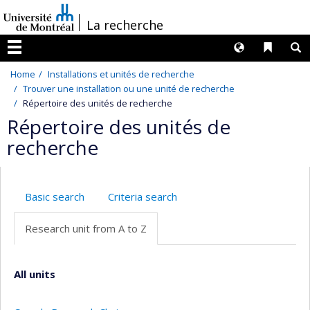
Passer
/
La recherche
au
contenu
Langues
Liens 
R
Menu
Home
Installations et unités de recherche
Trouver une installation ou une unité de recherche
Répertoire des unités de recherche
Répertoire des unités de
recherche
Basic search
Criteria search
Research unit from A to Z
All units