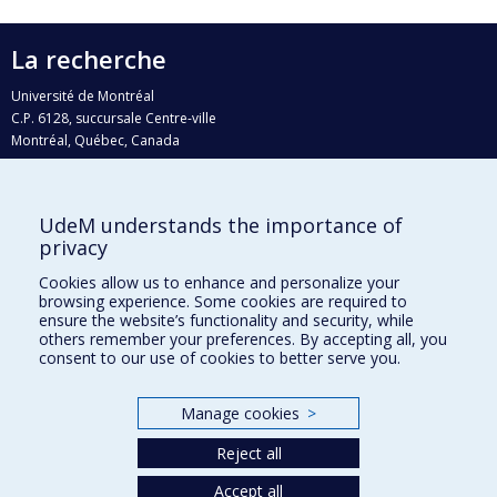
La recherche
Université de Montréal
C.P. 6128, succursale Centre-ville
Montréal, Québec, Canada
H3C 3J7
Courriel:
recherche@umontreal.ca
UdeM understands the importance of
Qui fait quoi?
privacy
Nous trouver
Cookies allow us to enhance and personalize your
browsing experience. Some cookies are required to
Plan du site
ensure the website’s functionality and security, while
others remember your preferences. By accepting all, you
Accessibilité
consent to our use of cookies to better serve you.
Manage cookies
>
Reject all
Accept all