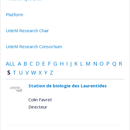
Platform
UdeM Research Chair
UdeM Research Consortium
ALL
A
B
C
D
E
F
G
H
I
J
K
L
M
N
O
P
Q
R
S
T
U
V
W
X
Y
Z
Station de biologie des Laurentides
Colin Favret
Directeur