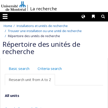
Passer
/
La recherche
au
contenu
Langues
Liens 
R
Menu
Home
Installations et unités de recherche
Trouver une installation ou une unité de recherche
Répertoire des unités de recherche
Répertoire des unités de
recherche
Basic search
Criteria search
Research unit from A to Z
All units