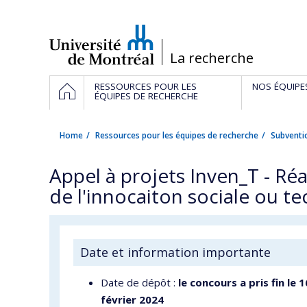
Passer
au
contenu
/
La recherche
Navigation
HOME
RESSOURCES POUR LES
NOS ÉQUIPE
principale
ÉQUIPES DE RECHERCHE
Home
Ressources pour les équipes de recherche
Subventi
Appel à projets Inven_T - Réal
de l'innocaiton sociale ou t
Date et information importante
Date de dépôt :
le concours a pris fin le
1
février 2024