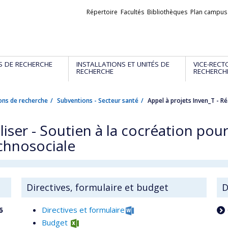
Liens
Répertoire
Facultés
Bibliothèques
Plan campus
externes
S DE RECHERCHE
INSTALLATIONS ET UNITÉS DE
VICE-RECT
RECHERCHE
RECHERCH
ons de recherche
Subventions - Secteur santé
Appel à projets Inven_T - Ré
iser - Soutien à la cocréation pour
echnosociale
Directives, formulaire et budget
D
6
Directives et formulaire
Budget