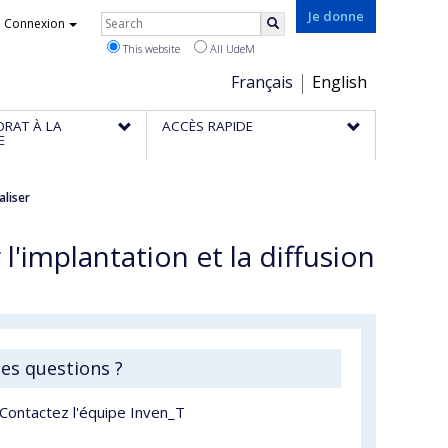
Rechercher
Je donne
Connexion
Search
This website
All UdeM
Choix
Français
English
de
ORAT À LA
ACCÈS RAPIDE
la
E
langue
aliser
 l'implantation et la diffusion
es questions ?
Contactez l'équipe Inven_T