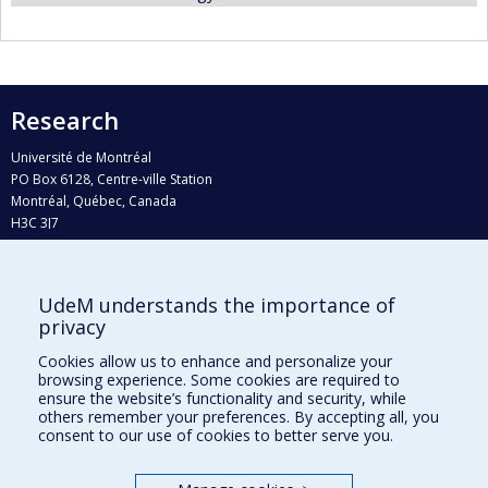
Research
Université de Montréal
PO Box 6128, Centre-ville Station
Montréal, Québec, Canada
H3C 3J7
Phone : 514 343-6111, #38492
E-mail :
recherche@umontreal.ca
UdeM understands the importance of
Who does what?
privacy
Find us
Cookies allow us to enhance and personalize your
browsing experience. Some cookies are required to
Site map
ensure the website’s functionality and security, while
others remember your preferences. By accepting all, you
Accessibility
consent to our use of cookies to better serve you.