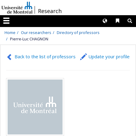
Passer
/
Research
au
contenu
Langues
Liens 
R
Menu
Home
Our researchers
Directory of professors
Pierre-Luc CHAGNON
Back to the list of professors
Update your profile