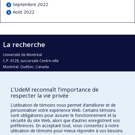
Septembre 2022
Août 2022
La recherche
Université de Montréal
C.P. 6128, succursale Centre-ville
Montréal, Québec, Canada
H3C 3J7
Courriel:
recherche@umontreal.ca
L’UdeM reconnaît l’importance de
Qui fait quoi?
respecter la vie privée
Nous trouver
L’utilisation de témoins nous permet d’améliorer et de
personnaliser votre expérience Web. Certains témoins
Plan du site
sont obligatoires pour assurer le fonctionnement et la
sécurité du site Web, alors que d’autres enregistrent vos
Accessibilité
préférences. En acceptant tout, vous consentez à notre
utilisation de témoins pour mieux répondre à vos besoins.