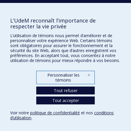
H3C 3J7
Courriel:
recherche@umontreal.ca
L’UdeM reconnaît l’importance de
respecter la vie privée
Qui fait quoi?
Nous trouver
L’utilisation de témoins nous permet d’améliorer et de
personnaliser votre expérience Web. Certains témoins
Plan du site
sont obligatoires pour assurer le fonctionnement et la
sécurité du site Web, alors que d’autres enregistrent vos
Accessibilité
préférences. En acceptant tout, vous consentez à notre
utilisation de témoins pour mieux répondre à vos besoins.
Personnaliser les
>
témoins
Tout refuser
Tout accepter
Confidentialité
Voir notre
politique de confidentialité
et nos
conditions
Conditions d’utilisation
d’utilisation
.
Paramètres des témoins
Université de