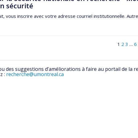
en sécurité
lait, vous inscrire avec votre adresse courriel institutionnelle. Aut
1
2
3
…
6
 des suggestions d’améliorations à faire au portail de la r
z :
recherche@umontreal.ca