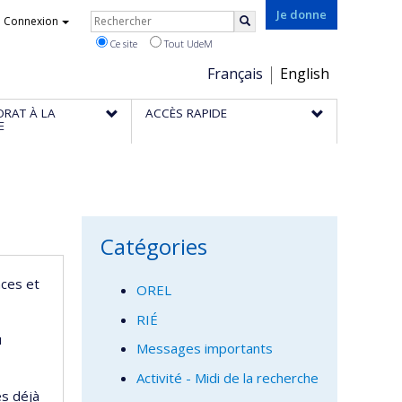
Rechercher
Je donne
Connexion
Rechercher
Ce site
Tout UdeM
Choix
Français
English
de
ORAT À LA
ACCÈS RAPIDE
la
E
langue
Catégories
nces et
OREL
RIÉ
u
Messages importants
Activité - Midi de la recherche
és déjà