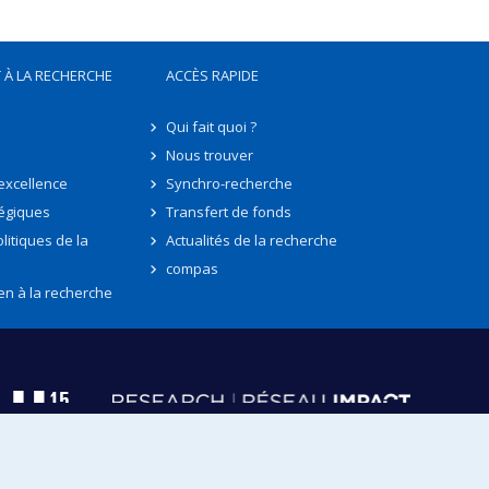
 À LA RECHERCHE
ACCÈS RAPIDE
Qui fait quoi ?
Nous trouver
'excellence
Synchro-recherche
tégiques
Transfert de fonds
litiques de la
Actualités de la recherche
compas
en à la recherche