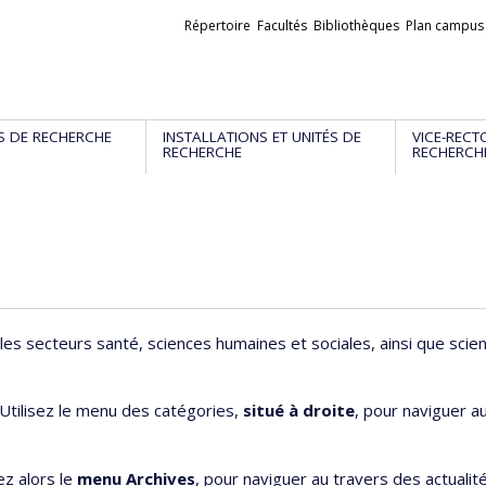
Liens
Répertoire
Facultés
Bibliothèques
Plan campus
externes
S DE RECHERCHE
INSTALLATIONS ET UNITÉS DE
VICE-RECT
RECHERCHE
RECHERCH
les secteurs santé, sciences humaines et sociales, ainsi que scie
 Utilisez le menu des catégories,
situé à droite
, pour naviguer a
ez alors le
menu Archives
, pour naviguer au travers des actualit