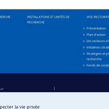
HERCHE
INSTALLATIONS ET UNITÉS DE
VICE-RECTORAT
RECHERCHE
Présentation
Plan d'action
Dix secteurs d
Initiatives stra
Stratégies et po
recherche
Fonds de souti
oi?
ver
e
ecter la vie privée