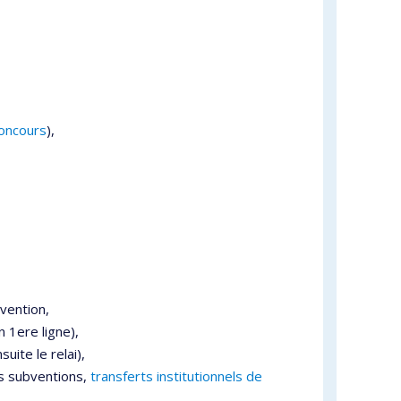
concours
),
vention,
 1ere ligne),
uite le relai),
 subventions,
transferts institutionnels de