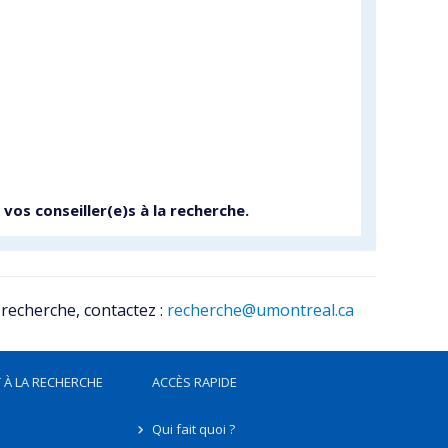
r vos
conseiller(e)s à la recherche
.
 recherche, contactez :
recherche@umontreal.ca
 À LA RECHERCHE
ACCÈS RAPIDE
Qui fait quoi ?