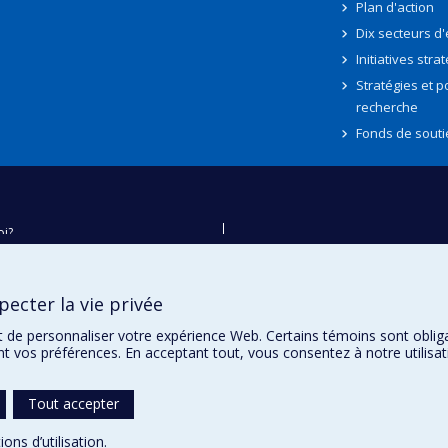
Plan d'action
Dix secteurs d
Initiatives stra
Stratégies et po
recherche
Fonds de souti
oi?
ver
e
ecter la vie privée
té
t de personnaliser votre expérience Web. Certains témoins sont oblig
ent vos préférences. En acceptant tout, vous consentez à notre utili
Tout accepter
ions d’utilisation
.