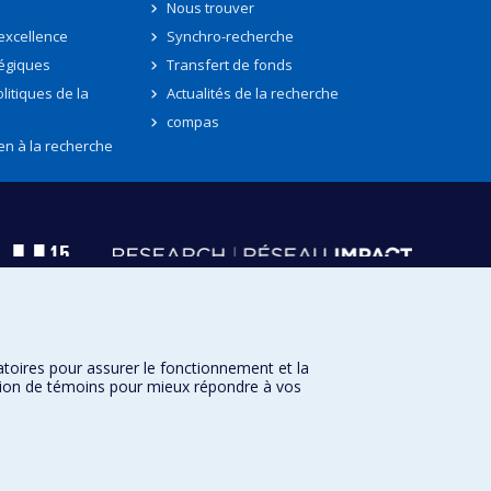
Nous trouver
'excellence
Synchro-recherche
tégiques
Transfert de fonds
litiques de la
Actualités de la recherche
compas
en à la recherche
atoires pour assurer le fonctionnement et la
sation de témoins pour mieux répondre à vos