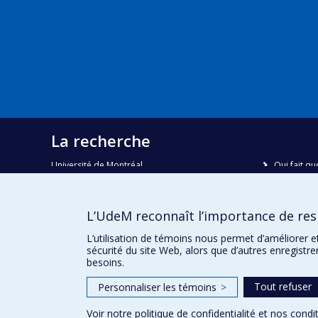
La recherche
Université de Montréal
Qui fait qu
C.P. 6128, succursale Centre-ville
Nous trou
Montréal, Québec, Canada
H3C 3J7
Plan du sit
L’UdeM reconnaît l’importance de resp
Accessibili
Courriel:
recherche@umontreal.ca
L’utilisation de témoins nous permet d’améliorer e
sécurité du site Web, alors que d’autres enregistr
besoins.
Tout refuser
Personnaliser les témoins
>
Voir notre
politique de confidentialité
et nos
condit