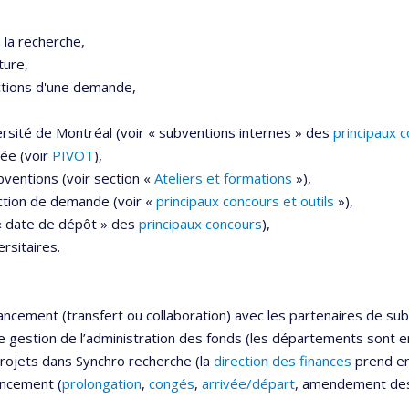
 la recherche,
ture,
ections d'une demande,
ersité de Montréal (voir « subventions internes » des
principaux 
sée (voir
PIVOT
),
bventions (voir section «
Ateliers et formations
»),
ction de demande (voir «
principaux concours et outils
»),
 « date de dépôt » des
principaux concours
),
rsitaires.
ncement (transfert ou collaboration) avec les partenaires de sub
de
gestion de l’administration des fonds
(les départements sont en
rojets dans Synchro recherche (la
direction des finances
prend ens
ancement (
prolongation
,
congés
,
arrivée/départ
, amendement des