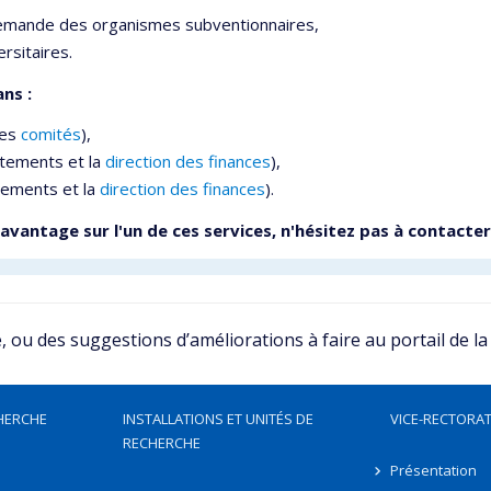
emande des organismes subventionnaires,
rsitaires.
ns :
les
comités
),
rtements et la
direction des finances
),
tements et la
direction des finances
).
vantage sur l'un de ces services, n'hésitez pas à contacte
ou des suggestions d’améliorations à faire au portail de la
HERCHE
INSTALLATIONS ET UNITÉS DE
VICE-RECTORAT
RECHERCHE
Présentation