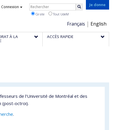
Rechercher
Je donne
Connexion
Rechercher
Ce site
Tout UdeM
Choix
Français
English
de
ORAT À LA
ACCÈS RAPIDE
la
E
langue
fesseurs de l’Université de Montréal et des
 (post-octroi).
cherche
.