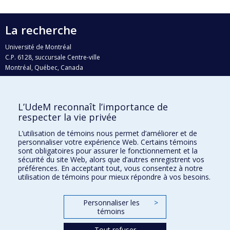
La recherche
Université de Montréal
C.P. 6128, succursale Centre-ville
Montréal, Québec, Canada
H3C 3J7
Courriel:
recherche@umontreal.ca
L’UdeM reconnaît l’importance de
Qui fait quoi?
respecter la vie privée
Nous trouver
L’utilisation de témoins nous permet d’améliorer et de
personnaliser votre expérience Web. Certains témoins
Plan du site
sont obligatoires pour assurer le fonctionnement et la
sécurité du site Web, alors que d’autres enregistrent vos
Accessibilité
préférences. En acceptant tout, vous consentez à notre
utilisation de témoins pour mieux répondre à vos besoins.
Personnaliser les
>
témoins
Tout refuser