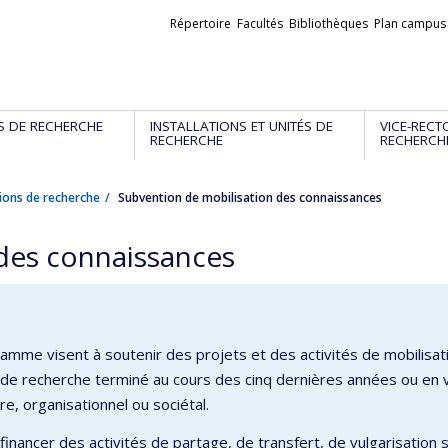
Liens
Répertoire
Facultés
Bibliothèques
Plan campus
externes
S DE RECHERCHE
INSTALLATIONS ET UNITÉS DE
VICE-RECT
RECHERCHE
RECHERCH
ions de recherche
Subvention de mobilisation des connaissances
des connaissances
amme visent à soutenir des projets et des activités de mobilisa
 de recherche terminé au cours des cinq dernières années ou en vo
re, organisationnel ou sociétal.
ut financer des activités de partage, de transfert, de vulgarisati