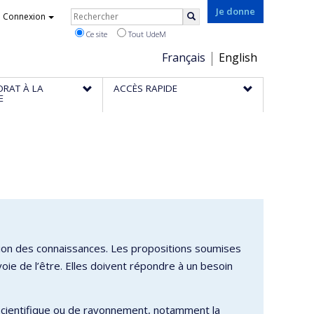
Rechercher
Je donne
Connexion
Rechercher
Ce site
Tout UdeM
Choix
Français
English
de
ORAT À LA
ACCÈS RAPIDE
la
E
langue
tion des connaissances. Les propositions soumises
ie de l’être. Elles doivent répondre à un besoin
on scientifique ou de rayonnement, notamment la