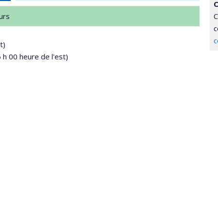
C
urs
C
c
c
t)
 h 00 heure de l'est)