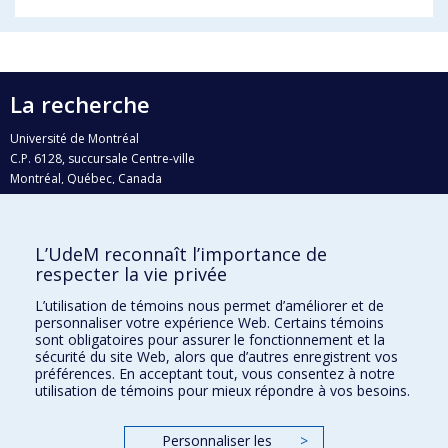
La recherche
Université de Montréal
C.P. 6128, succursale Centre-ville
Montréal, Québec, Canada
H3C 3J7
Courriel:
recherche@umontreal.ca
L’UdeM reconnaît l’importance de
Qui fait quoi?
respecter la vie privée
Nous trouver
L’utilisation de témoins nous permet d’améliorer et de
personnaliser votre expérience Web. Certains témoins
Plan du site
sont obligatoires pour assurer le fonctionnement et la
sécurité du site Web, alors que d’autres enregistrent vos
Accessibilité
préférences. En acceptant tout, vous consentez à notre
utilisation de témoins pour mieux répondre à vos besoins.
Personnaliser les
>