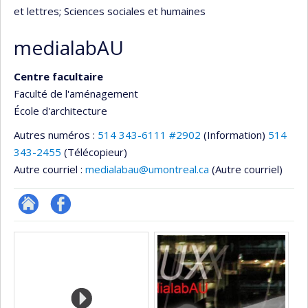
et lettres
; Sciences sociales et humaines
medialabAU
Centre facultaire
Faculté de l'aménagement
École d'architecture
Autres numéros :
514 343-6111 #2902
(Information)
514
343-2455
(Télécopieur)
Autre courriel :
medialabau@umontreal.ca
(Autre courriel)
Site
Profil
Médias
Web
Facebook
de
l’unité
de