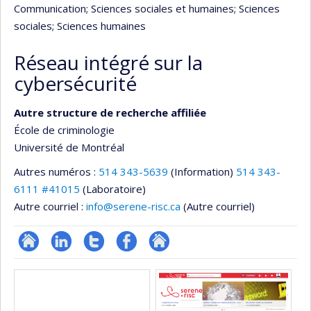
Communication
; Sciences sociales et humaines
; Sciences
sociales
; Sciences humaines
Réseau intégré sur la
cybersécurité
Autre structure de recherche affiliée
École de criminologie
Université de Montréal
Autres numéros :
514 343-5639
(Information)
514 343-
6111 #41015
(Laboratoire)
Autre courriel :
info@serene-risc.ca
(Autre courriel)
Site
LinkedIn
Compte
Profil
Autre
Médias
Web
twitter
Facebook
site
de
web