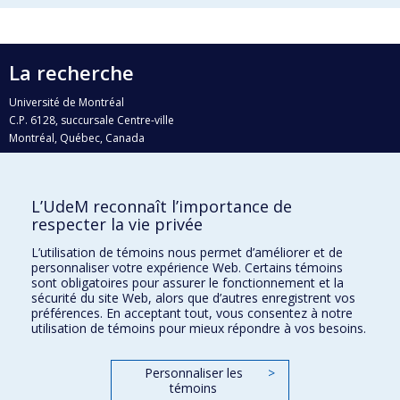
La recherche
Université de Montréal
C.P. 6128, succursale Centre-ville
Montréal, Québec, Canada
H3C 3J7
Courriel:
recherche@umontreal.ca
L’UdeM reconnaît l’importance de
Qui fait quoi?
respecter la vie privée
Nous trouver
L’utilisation de témoins nous permet d’améliorer et de
personnaliser votre expérience Web. Certains témoins
Plan du site
sont obligatoires pour assurer le fonctionnement et la
sécurité du site Web, alors que d’autres enregistrent vos
Accessibilité
préférences. En acceptant tout, vous consentez à notre
utilisation de témoins pour mieux répondre à vos besoins.
Personnaliser les
>
témoins