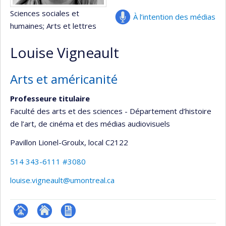
Sciences sociales et
À l’intention des médias
humaines
; Arts et lettres
Louise Vigneault
Arts et américanité
Professeure titulaire
Faculté des arts et des sciences - Département d’histoire
de l’art, de cinéma et des médias audiovisuels
Pavillon Lionel-Groulx
, local C2122
514 343-6111 #3080
louise.vigneault@umontreal.ca
Page
Site
CV