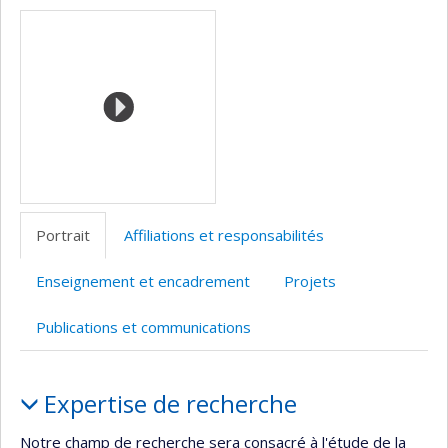
Médias
professionnelle
web
(faculté,département,école)
de
l’unité
de
recherche
Portrait
Affiliations et responsabilités
Enseignement et encadrement
Projets
Publications et communications
Portrait
Expertise de recherche
Notre champ de recherche sera consacré à l'étude de la