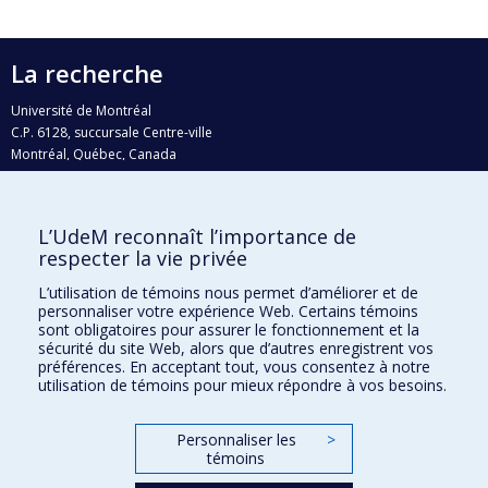
La recherche
Université de Montréal
C.P. 6128, succursale Centre-ville
Montréal, Québec, Canada
H3C 3J7
Courriel:
recherche@umontreal.ca
L’UdeM reconnaît l’importance de
respecter la vie privée
Qui fait quoi?
Nous trouver
L’utilisation de témoins nous permet d’améliorer et de
personnaliser votre expérience Web. Certains témoins
Plan du site
sont obligatoires pour assurer le fonctionnement et la
sécurité du site Web, alors que d’autres enregistrent vos
Accessibilité
préférences. En acceptant tout, vous consentez à notre
utilisation de témoins pour mieux répondre à vos besoins.
Personnaliser les
>
témoins