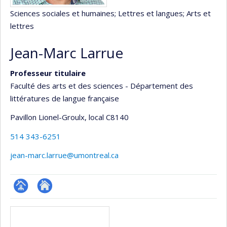
Sciences sociales et humaines
; Lettres et langues
; Arts et
lettres
Jean-Marc Larrue
Professeur titulaire
Faculté des arts et des sciences - Département des
littératures de langue française
Pavillon Lionel-Groulx
, local C8140
514 343-6251
jean-marc.larrue@umontreal.ca
Page
Site
Médias
professionnelle
web
(faculté,département,école)
de