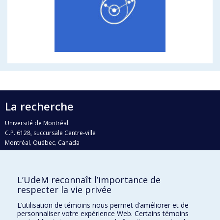
La recherche
Université de Montréal
C.P. 6128, succursale Centre-ville
Montréal, Québec, Canada
H3C 3J7
Courriel:
recherche@umontreal.ca
L’UdeM reconnaît l’importance de
respecter la vie privée
Qui fait quoi?
Nous trouver
L’utilisation de témoins nous permet d’améliorer et de
personnaliser votre expérience Web. Certains témoins
Plan du site