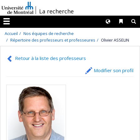
Passer
/
La recherche
au
contenu
Langues
Liens 
R
Menu
Accueil
Nos équipes de recherche
Répertoire des professeurs et professeures
Olivier ASSELIN
Retour à la liste des professeurs
Modifier son profil