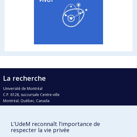
La recherche
Université de Montréal
C.P. 6128, succursale Centre-ville
Montréal, Québec, Canada
H3C 3J7
Courriel:
recherche@umontreal.ca
L’UdeM reconnaît l’importance de
Qui fait quoi?
respecter la vie privée