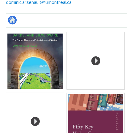
dominic.arsenault@umontreal.ca
Autre
Médias
site
web