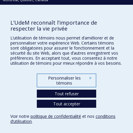
H3C 3J7
Courriel:
recherche@umontreal.ca
L’UdeM reconnaît l’importance de
Qui fait quoi?
respecter la vie privée
Nous trouver
L’utilisation de témoins nous permet d’améliorer et de
personnaliser votre expérience Web. Certains témoins
Plan du site
sont obligatoires pour assurer le fonctionnement et la
sécurité du site Web, alors que d’autres enregistrent vos
Accessibilité
préférences. En acceptant tout, vous consentez à notre
utilisation de témoins pour mieux répondre à vos besoins.
Personnaliser les
>
témoins
Tout refuser
Tout accepter
Confidentialité
Voir notre
politique de confidentialité
et nos
conditions
Conditions d’utilisation
d’utilisation
.
Paramètres des témoins
Université de