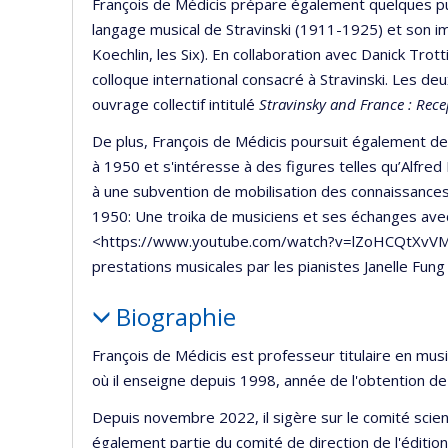
François de Médicis prépare également quelques publ
langage musical de Stravinski (1911-1925) et son i
Koechlin, les Six). En collaboration avec Danick Trot
colloque international consacré à Stravinski. Les de
ouvrage collectif intitulé
Stravinsky and France : Rece
De plus, François de Médicis poursuit également 
à 1950 et s'intéresse à des figures telles qu’Alfre
à une subvention de mobilisation des connaissances,
1950: Une troika de musiciens et ses échanges ave
<https://www.youtube.com/watch?v=lZoHCQtXvVM>)
prestations musicales par les pianistes Janelle Fun
Biographie
François de Médicis est professeur titulaire en mus
où il enseigne depuis 1998, année de l'obtention de 
Depuis novembre 2022, il sigère sur le comité scientif
également partie du comité de direction de l'éditio