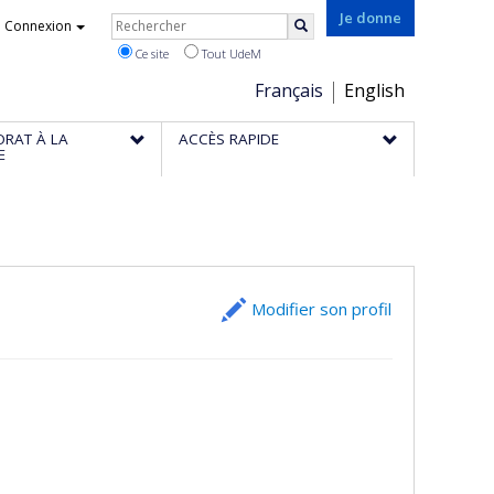
Rechercher
Je donne
Connexion
Rechercher
Ce site
Tout UdeM
Choix
Français
English
de
ORAT À LA
ACCÈS RAPIDE
la
E
langue
Modifier son profil