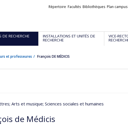
Liens
Répertoire
Facultés
Bibliothèques
Plan campus
externes
S DE RECHERCHE
INSTALLATIONS ET UNITÉS DE
VICE-RECT
RECHERCHE
RECHERCH
urs et professeures
François DE MÉDICIS
ttres
; Arts et musique
; Sciences sociales et humaines
çois de Médicis