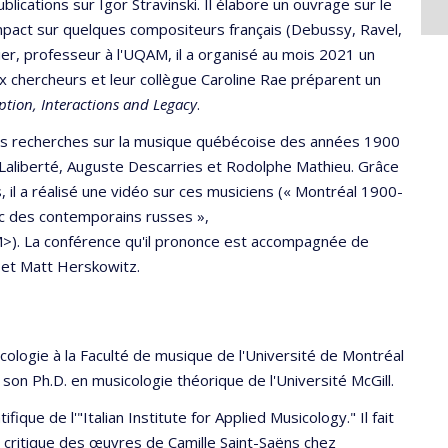
ications sur Igor Stravinski. Il élabore un ouvrage sur le
mpact sur quelques compositeurs français (Debussy, Ravel,
tier, professeur à l'UQAM, il a organisé au mois 2021 un
ux chercheurs et leur collègue Caroline Rae préparent un
ption, Interactions and Legacy
.
des recherches sur la musique québécoise des années 1900
d Laliberté, Auguste Descarries et Rodolphe Mathieu. Grâce
 il a réalisé une vidéo sur ces musiciens (« Montréal 1900-
c des contemporains russes »,
. La conférence qu'il prononce est accompagnée de
g et Matt Herskowitz.
icologie à la Faculté de musique de l'Université de Montréal
son Ph.D. en musicologie théorique de l'Université McGill.
ique de l'"Italian Institute for Applied Musicology." Il fait
n critique des œuvres de Camille Saint-Saëns chez