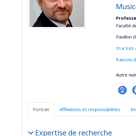
Music
Professe
Faculté 
Pavillon 
514 343
francois.
Autre nu
Page
A
professi
si
Portrait
Affiliations et responsabilités
En
(faculté
w
Portrait
Expertise de recherche