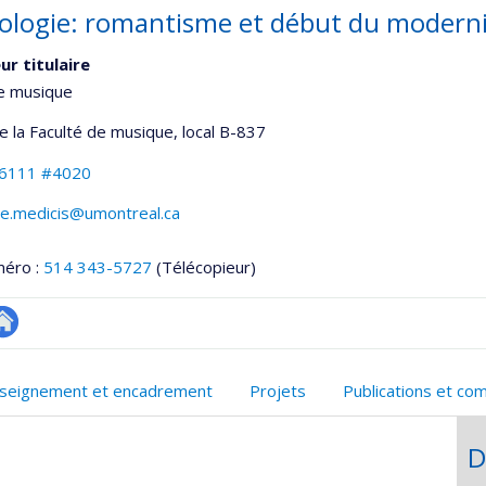
ologie: romantisme et début du modern
ur titulaire
de musique
de la Faculté de musique
, local B-837
-6111 #4020
de.medicis@umontreal.ca
méro :
514 343-5727
(Télécopieur)
utre
onnelle
te
seignement et encadrement
Projets
Publications et co
,département,école)
eb
D