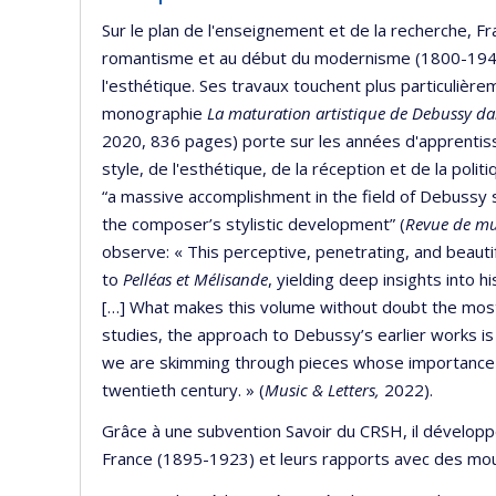
Sur le plan de l'enseignement et de la recherche, F
romantisme et au début du modernisme (1800-1945), 
l'esthétique. Ses travaux touchent plus particulière
monographie
La maturation artistique de Debussy da
2020, 836 pages) porte sur les années d'apprenti
style, de l'esthétique, de la réception et de la pol
“a massive accomplishment in the field of Debussy st
the composer’s stylistic development” (
Revue de mu
observe: « This perceptive, penetrating, and beaut
to
Pelléas et Mélisande
, yielding deep insights into
[…] What makes this volume without doubt the most
studies, the approach to Debussy’s earlier works is 
we are skimming through pieces whose importance is
twentieth century. » (
Music & Letters,
2022).
Grâce à une subvention Savoir du CRSH, il dévelop
France (1895-1923) et leurs rapports avec des mou