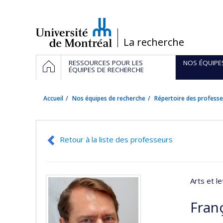
Passer
au
contenu
/
La recherche
Navigation
ACCUEIL
RESSOURCES POUR LES
NOS ÉQUIPE
principale
ÉQUIPES DE RECHERCHE
Accueil
Nos équipes de recherche
Répertoire des professe
Retour à la liste des professeurs
Arts et le
Fran