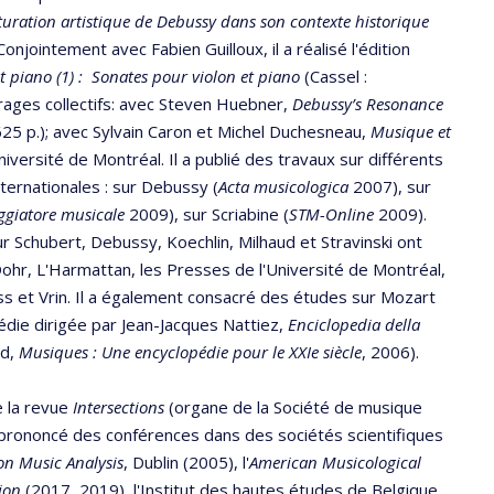
uration artistique de Debussy dans son contexte historique
njointement avec Fabien Guilloux, il a réalisé l'édition
t piano (1) : Sonates pour violon et piano
(Cassel :
uvrages collectifs: avec Steven Huebner,
Debussy’s Resonance
625 p.); avec Sylvain Caron et Michel Duchesneau,
Musique et
niversité de Montréal. Il a publié des travaux sur différents
ternationales : sur Debussy (
Acta musicologica
2007), sur
aggiatore musicale
2009), sur Scriabine (
STM-Online
2009).
r Schubert, Debussy, Koechlin, Milhaud et Stravinski ont
ohr, L'Harmattan, les Presses de l'Université de Montréal,
ss et Vrin. Il a également consacré des études sur Mozart
die dirigée par Jean-Jacques Nattiez,
Enciclopedia della
ud,
Musiques : Une encyclopédie pour le XXIe siècle
, 2006).
e la revue
Intersections
(organe de la Société de musique
 prononcé des conférences dans des sociétés scientifiques
on Music Analysis
, Dublin (2005), l'
American Musicological
ion
(2017, 2019), l'Institut des hautes études de Belgique