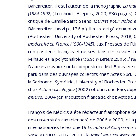
Bärenreiter. Il est l'auteur de la monographie
La mat
(1884-1902)
(Turnhout : Brepols, 2020, 836 pages). Co
critique de Camille Saint-Saëns,
Œuvres pour violon e
Bärenreiter. Lxxvi p., 176 p.). Il a co-dirigé deux o
(Rochester : University of Rochester Press, 2018, 
modernité en France (1900-1945)
, aux Presses de l'U
compositeurs français et russes dans des revues in
Milhaud et la polytonalité (
Music & Letters
2005;
Il s
D'autres travaux sur la compositrice Mel Bonis et su
paru dans des ouvrages collectifs chez Actes Sud, D
la Sorbonne, Symétrie, University of Rochester Pre
chez
Acta musicologica
(2002) et dans une Encyclopé
musica
, 2004 (en traduction française chez Actes S
François de Médicis a été rédacteur francophone d
des universités canadiennes) de 2006 à 2009, et a
internationales telles que l'
International Conference 
Society
(2003, 2007, 2018), la
Royal Musical Associat