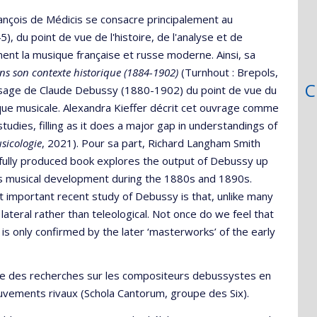
rançois de Médicis se consacre principalement au
du point de vue de l'histoire, de l'analyse et de
ment la musique française et russe moderne. Ainsi, sa
ns son contexte historique (1884-1902)
(Turnhout : Brepols,
C
ssage de Claude Debussy (1880-1902) du point de vue du
itique musicale. Alexandra Kieffer décrit cet ouvrage comme
udies, filling as it does a major gap in understandings of
sicologie
, 2021). Pour sa part, Richard Langham Smith
ifully produced book explores the output of Debussy up
 his musical development during the 1880s and 1890s.
 important recent study of Debussy is that, unlike many
lateral rather than teleological. Not once do we feel that
 only confirmed by the later ‘masterworks’ of the early
pe des recherches sur les compositeurs debussystes en
vements rivaux (Schola Cantorum, groupe des Six).