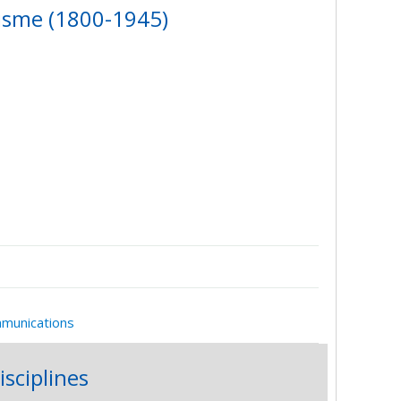
isme (1800-1945)
mmunications
isciplines