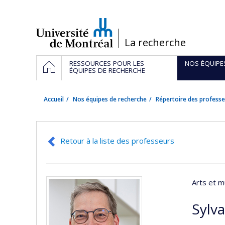
Passer
au
contenu
/
La recherche
Navigation
ACCUEIL
RESSOURCES POUR LES
NOS ÉQUIPE
principale
ÉQUIPES DE RECHERCHE
Accueil
Nos équipes de recherche
Répertoire des professe
Retour à la liste des professeurs
Arts et m
Sylv