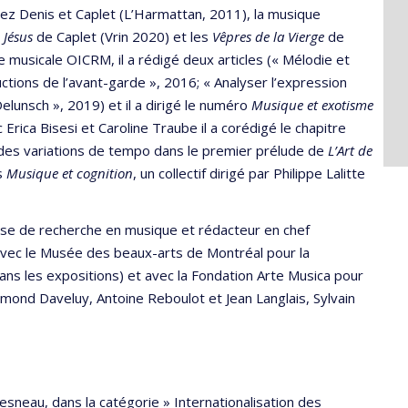
chez Denis et Caplet (L’Harmattan, 2011), la musique
 Jésus
de Caplet (Vrin 2020) et les
Vêpres de la Vierge
de
 musicale OICRM, il a rédigé deux articles (« Mélodie et
ctions de l’avant-garde », 2016; « Analyser l’expression
lunsch », 2019) et il a dirigé le numéro
Musique et exotisme
c Erica Bisesi et Caroline Traube il a corédigé le chapitre
e des variations de tempo dans le premier prélude de
L’Art de
s
Musique et cognition
, un collectif dirigé par Philippe Lalitte
ise de recherche en musique et rédacteur en chef
 avec le Musée des beaux-arts de Montréal pour la
ans les expositions) et avec la Fondation Arte Musica pour
mond Daveluy, Antoine Reboulot et Jean Langlais, Sylvain
sneau, dans la catégorie » Internationalisation des