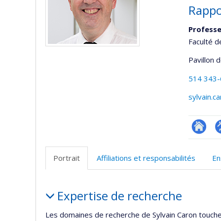
Rappo
Professe
Faculté 
Pavillon 
514 343
sylvain.c
Researc
P
p
Portrait
Affiliations et responsabilités
En
(
Portrait
Expertise de recherche
Les domaines de recherche de Sylvain Caron touchen