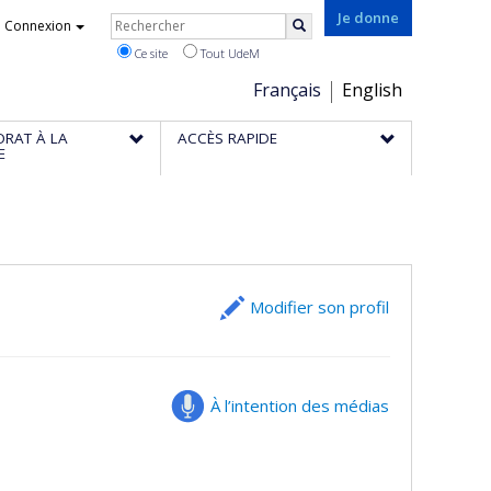
Rechercher
Je donne
Connexion
Rechercher
Ce site
Tout UdeM
Choix
Français
English
de
ORAT À LA
ACCÈS RAPIDE
la
E
langue
Modifier son profil
À l’intention des médias