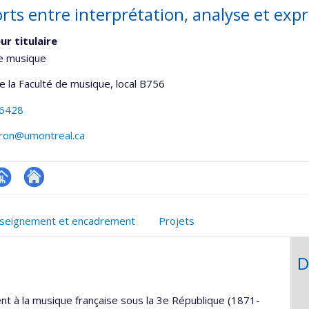
rts entre interprétation, analyse et exp
ur titulaire
de musique
de la Faculté de musique
, local B756
-6428
aron@umontreal.ca
hGate
age
Autre
rofessionnelle
site
seignement et encadrement
Projets
faculté,département,école)
web
D
t à la musique française sous la 3e République (1871-