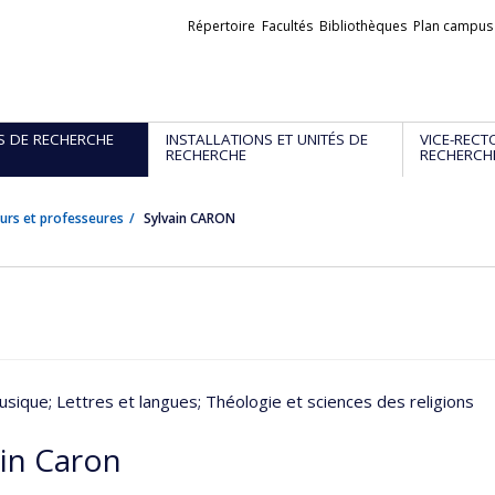
Liens
Répertoire
Facultés
Bibliothèques
Plan campus
externes
S DE RECHERCHE
INSTALLATIONS ET UNITÉS DE
VICE-RECT
RECHERCHE
RECHERCH
urs et professeures
Sylvain CARON
usique
; Lettres et langues
; Théologie et sciences des religions
ain Caron