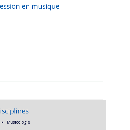
ression en musique
isciplines
Musicologie