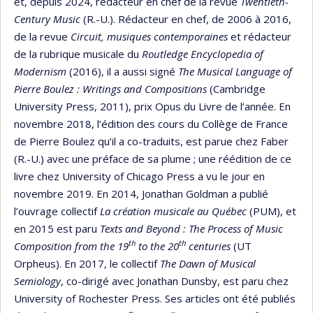
et, depuis 2024, rédacteur en chef de la revue
Twentieth-
Century Music
(R.-U.). Rédacteur en chef, de 2006 à 2016,
de la revue
Circuit, musiques contemporaines
et rédacteur
de la rubrique musicale du
Routledge Encyclopedia of
Modernism
(2016), il a aussi signé
The Musical Language of
Pierre Boulez : Writings and Compositions
(Cambridge
University Press, 2011), prix Opus du Livre de l’année. En
novembre 2018, l’édition des cours du Collège de France
de Pierre Boulez qu’il a co-traduits, est parue chez Faber
(R.-U.) avec une préface de sa plume ; une réédition de ce
livre chez University of Chicago Press a vu le jour en
novembre 2019. En 2014, Jonathan Goldman a publié
l’ouvrage collectif
La création musicale au Québec
(PUM), et
en 2015 est paru
Texts and Beyond :
The Process of Music
th
th
Composition from the 19
to the 20
centuries
(UT
Orpheus). En 2017, le collectif
The Dawn of Musical
Semiology
, co-dirigé avec Jonathan Dunsby, est paru chez
University of Rochester Press. Ses articles ont été publiés