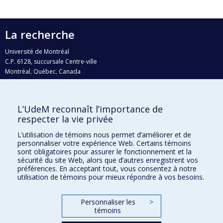
La recherche
Université de Montréal
C.P. 6128, succursale Centre-ville
Montréal, Québec, Canada
H3C 3J7
Courriel:
recherche@umontreal.ca
L’UdeM reconnaît l’importance de
Qui fait quoi?
respecter la vie privée
Nous trouver
L’utilisation de témoins nous permet d’améliorer et de
personnaliser votre expérience Web. Certains témoins
Plan du site
sont obligatoires pour assurer le fonctionnement et la
sécurité du site Web, alors que d’autres enregistrent vos
Accessibilité
préférences. En acceptant tout, vous consentez à notre
utilisation de témoins pour mieux répondre à vos besoins.
Personnaliser les
>
témoins