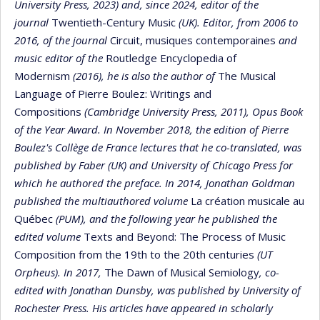
University Press, 2023) and, since 2024, editor of the
journal
Twentieth-Century Music
(UK). Editor, from 2006 to
2016, of the journal
Circuit, musiques contemporaines
and
music editor of the
Routledge Encyclopedia of
Modernism
(2016), he is also the author of
The Musical
Language of Pierre Boulez: Writings and
Compositions
(Cambridge University Press, 2011), Opus Book
of the Year Award. In November 2018, the edition of Pierre
Boulez's Collège de France lectures that he co-translated, was
published by Faber (UK) and University of Chicago Press for
which he authored the preface. In 2014, Jonathan Goldman
published the multiauthored volume
La création musicale au
Québec
(PUM), and the following year he published the
edited volume
Texts and Beyond: The Process of Music
Composition from the 19th to the 20th centuries
(UT
Orpheus). In 2017,
The Dawn of Musical Semiology
, co-
edited with Jonathan Dunsby, was published by University of
Rochester Press. His articles have appeared in scholarly