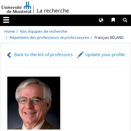
Passer
/
La recherche
au
contenu
Langues
Liens 
R
Menu
Home
Nos équipes de recherche
Répertoire des professeurs et professeures
François BÉLAND
Back to the list of professors
Update your profile