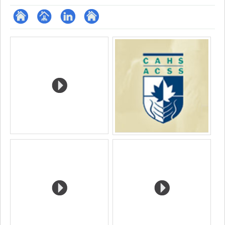
ResearchGate
Page
LinkedIn
Autre
Media
professionnelle
site
(faculté,département,école)
web