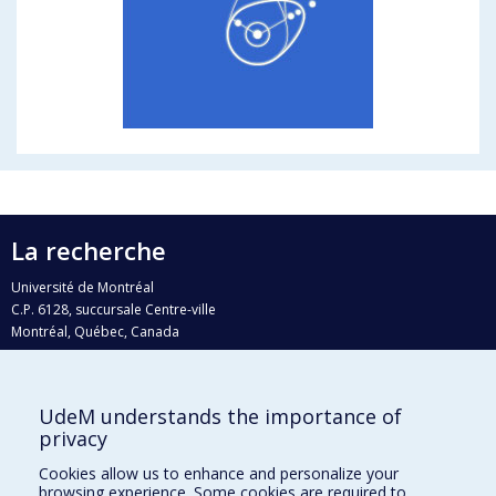
La recherche
Université de Montréal
C.P. 6128, succursale Centre-ville
Montréal, Québec, Canada
H3C 3J7
Courriel:
recherche@umontreal.ca
UdeM understands the importance of
Qui fait quoi?
privacy
Nous trouver
Cookies allow us to enhance and personalize your
browsing experience. Some cookies are required to