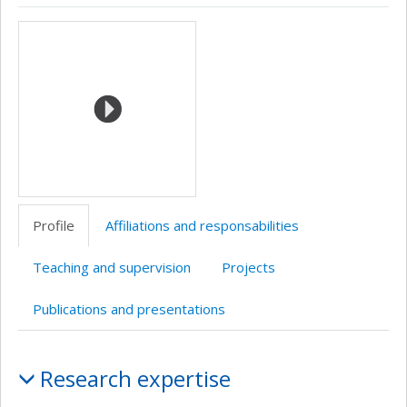
ResearchGate
Page
LinkedIn
Media
professionnelle
(faculté,département,école)
Profile
Affiliations and responsabilities
Teaching and supervision
Projects
Publications and presentations
Profile
Research expertise