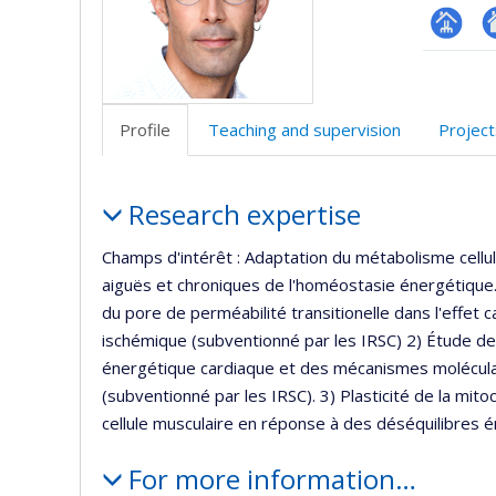
Page
A
professi
si
(faculté
w
Profile
Teaching and supervision
Project
Profile
Research expertise
Champs d'intérêt : Adaptation du métabolisme cellul
aiguës et chroniques de l'homéostasie énergétique. 
du pore de perméabilité transitionelle dans l'effet
ischémique (subventionné par les IRSC) 2) Étude de l
énergétique cardiaque et des mécanismes moléculai
(subventionné par les IRSC). 3) Plasticité de la mit
cellule musculaire en réponse à des déséquilibres 
For more information…