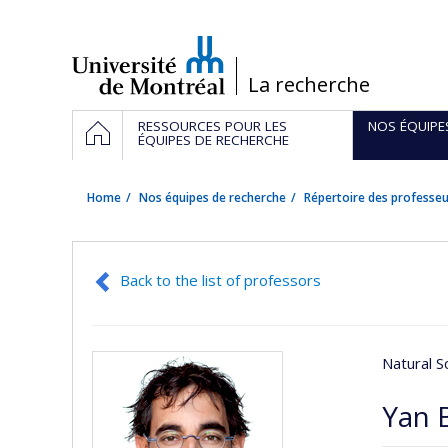
Passer
au
contenu
/
La recherche
Navigation
HOME
RESSOURCES POUR LES
NOS ÉQUIPE
principale
ÉQUIPES DE RECHERCHE
Home
Nos équipes de recherche
Répertoire des professeu
Back to the list of professors
Natural S
Yan 