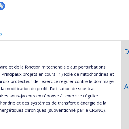
utre
onnelle
te
,département,école)
eb
s
D
aire et de la fonction mitochondiale aux perturbations
Principaux projets en cours : 1) Rôle de mitochondries et
 cardio-protecteur de l'exercice réguler contre le dommage
A
a modification du profil d'utilisation de substrat
res sous-jacents en réponse à l'exercice régulier
ochondrie et des systèmes de transfert d'énergie de la
énergétiques chroniques (subventionné par le CRSNG).