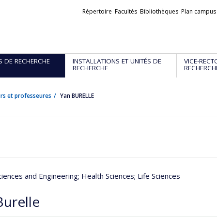
Liens
Répertoire
Facultés
Bibliothèques
Plan campus
externes
S DE RECHERCHE
INSTALLATIONS ET UNITÉS DE
VICE-RECT
RECHERCHE
RECHERCH
rs et professeures
Yan BURELLE
ciences and Engineering
; Health Sciences
; Life Sciences
Burelle