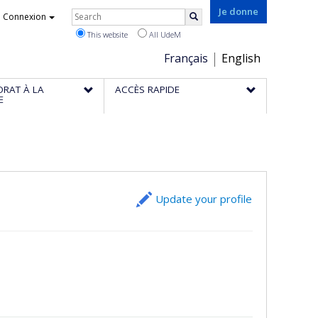
Rechercher
Je donne
Connexion
Search
This website
All UdeM
Choix
Français
English
de
ORAT À LA
ACCÈS RAPIDE
la
E
langue
Update your profile