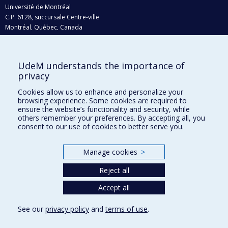
Université de Montréal
C.P. 6128, succursale Centre-ville
Montréal, Québec, Canada
H3C 3J7
Courriel:
recherche@umontreal.ca
UdeM understands the importance of
privacy
Qui fait quoi?
Nous trouver
Cookies allow us to enhance and personalize your
browsing experience. Some cookies are required to
Plan du site
ensure the website’s functionality and security, while
others remember your preferences. By accepting all, you
Accessibilité
consent to our use of cookies to better serve you.
Manage cookies
>
Reject all
Accept all
See our
privacy policy
and
terms of use
.
Privacy