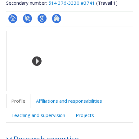
Secondary number:
514 376-3330 #3741
(Travail 1)
Page
PubMed
Google
Autre
Media
professionnelle
Scholar
site
(faculté,département,école)
web
Profile
Affiliations and responsabilities
Teaching and supervision
Projects
Profile
Research expertise