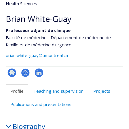
Health Sciences
Brian White-Guay
Professeur adjoint de clinique
Faculté de médecine - Département de médecine de
famille et de médecine d'urgence
brian.white-guay@umontreal.ca
ResearchGate
Page
LinkedIn
professionnelle
Profile
Teaching and supervision
Projects
(faculté,département,école)
Publications and presentations
Profile
Biography