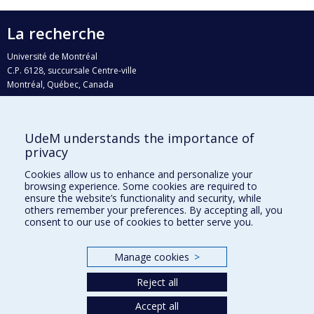
La recherche
Université de Montréal
C.P. 6128, succursale Centre-ville
Montréal, Québec, Canada
H3C 3J7
Courriel:
recherche@umontreal.ca
UdeM understands the importance of
Qui fait quoi?
privacy
Nous trouver
Cookies allow us to enhance and personalize your
browsing experience. Some cookies are required to
Plan du site
ensure the website’s functionality and security, while
others remember your preferences. By accepting all, you
Accessibilité
consent to our use of cookies to better serve you.
Manage cookies
>
Reject all
Accept all