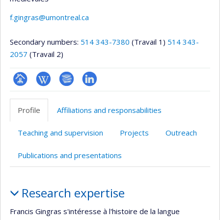
f.gingras@umontreal.ca
Secondary numbers:
514 343-7380
(Travail 1)
514 343-
2057
(Travail 2)
Page
Wiki
Bibliographie
LinkedIn
professionnelle
Profile
Affiliations and responsabilities
(faculté,département,école)
Teaching and supervision
Projects
Outreach
Publications and presentations
Profile
Research expertise
Francis Gingras s'intéresse à l'histoire de la langue