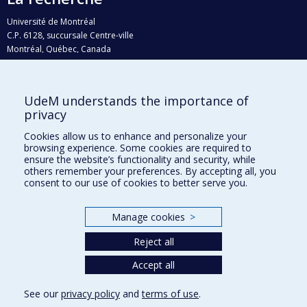
Université de Montréal
C.P. 6128, succursale Centre-ville
Montréal, Québec, Canada
H3C 3J7
Courriel:
recherche@umontreal.ca
UdeM understands the importance of
Qui fait quoi?
privacy
Nous trouver
Cookies allow us to enhance and personalize your
browsing experience. Some cookies are required to
Plan du site
ensure the website’s functionality and security, while
others remember your preferences. By accepting all, you
Accessibilité
consent to our use of cookies to better serve you.
Manage cookies
>
Reject all
Accept all
See our
privacy policy
and
terms of use
.