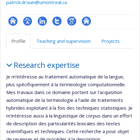
patrick.drouin@umontreal.ca
ResearchGate
Page
LinkedIn
Compte
Google
Autre
professionnelle
Twitter
Scholar
site
Profile
Teaching and supervision
Projects
(faculté,département,école)
web
Profile
Research expertise
Je m’intéresse au traitement automatique de la langue,
plus spécifiquement à la terminologie computationnelle.
Mes travaux dans ce domaine portent sur l’acquisition
automatique de la terminologie à l’aide de traitements
hybrides exploitant à la fois des techniques statistiques. Je
m’intéresse aussi à la linguistique de corpus dans un effort
de description des particularités lexicales des textes
scientifiques et techniques. Cette recherche a pour objet
de recenser et de procéder à la description