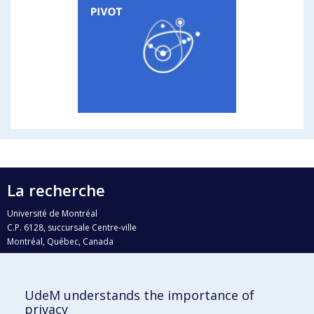
La recherche
Université de Montréal
C.P. 6128, succursale Centre-ville
Montréal, Québec, Canada
H3C 3J7
Courriel:
recherche@umontreal.ca
UdeM understands the importance of
Qui fait quoi?
privacy