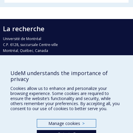
La recherche
Université de Montréal
C.P. 6128, succursale Centre-ville
Montréal, Québec, Canada
H3C 3J7
Courriel:
recherche@umontreal.ca
UdeM understands the importance of
Qui fait quoi?
privacy
Nous trouver
Cookies allow us to enhance and personalize your
browsing experience. Some cookies are required to
Plan du site
ensure the website’s functionality and security, while
others remember your preferences. By accepting all, you
Accessibilité
consent to our use of cookies to better serve you.
Manage cookies
>