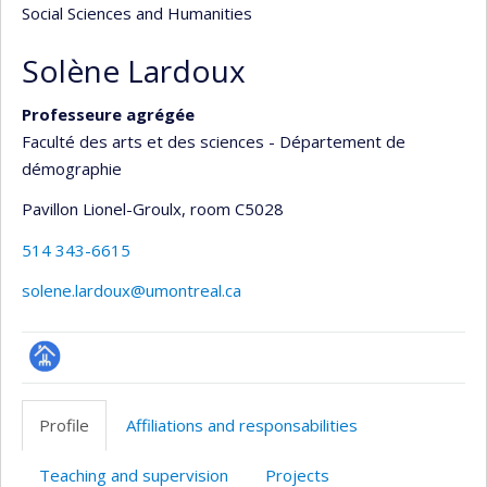
Social Sciences and Humanities
Solène Lardoux
Professeure agrégée
Faculté des arts et des sciences - Département de
démographie
Pavillon Lionel-Groulx
, room C5028
514 343-6615
solene.lardoux@umontreal.ca
Page
professionnelle
Profile
Affiliations and responsabilities
(faculté,département,école)
Teaching and supervision
Projects