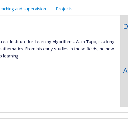
eaching and supervision
Projects
D
l Institute for Learning Algorithms, Alain Tapp, is a long-
athematics. From his early studies in these fields, he now
p learning.
A