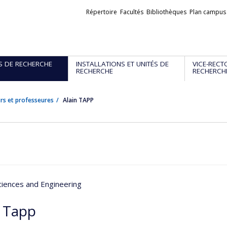
Liens
Répertoire
Facultés
Bibliothèques
Plan campus
externes
S DE RECHERCHE
INSTALLATIONS ET UNITÉS DE
VICE-RECT
RECHERCHE
RECHERCH
rs et professeures
Alain TAPP
ciences and Engineering
n Tapp