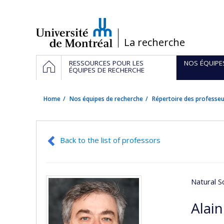
Passer
au
contenu
/
La recherche
Navigation
HOME
RESSOURCES POUR LES
NOS ÉQUIPE
principale
ÉQUIPES DE RECHERCHE
Home
Nos équipes de recherche
Répertoire des professeu
Back to the list of professors
Natural S
Alai