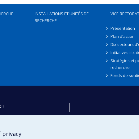
HERCHE
INSTALLATIONS ET UNITÉS DE
VICE-RECTORAT
RECHERCHE
Présentation
Plan d'action
Dix secteurs d
Initiatives stra
Stratégies et po
recherche
Fonds de souti
oi?
ver
e
 privacy
té