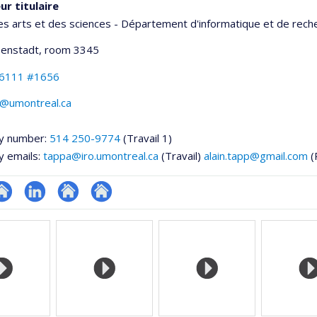
ur titulaire
es arts et des sciences - Département d'informatique et de rech
senstadt
, room 3345
-6111 #1656
p@umontreal.ca
y number:
514 250-9774
(Travail 1)
y emails:
tappa@iro.umontreal.ca
(Travail)
alain.tapp@gmail.com
(
te
LinkedIn
Autre
Autre
onnelle
eb
site
site
,département,école)
e
web
web
unité
e
echerche