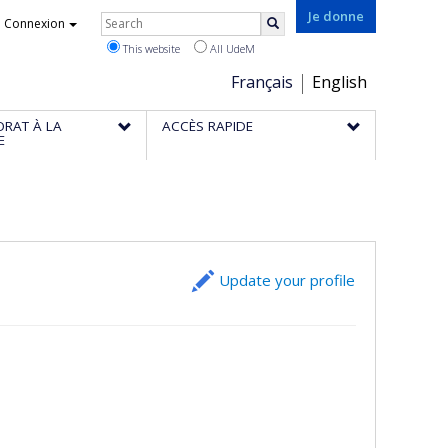
Rechercher
Je donne
Connexion
Search
This website
All UdeM
Choix
Français
English
de
ORAT À LA
ACCÈS RAPIDE
la
E
langue
Update your profile