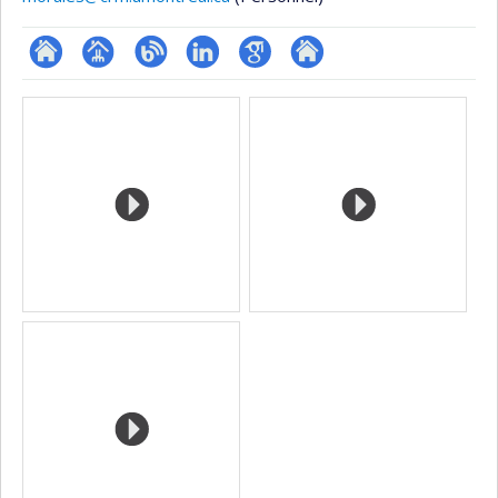
ResearchGate
Page
Blogue
LinkedIn
Google
Autre
Media
professionnelle
Scholar
site
(faculté,département,école)
web