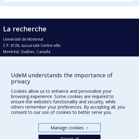
La recherche
Université de Montréal
C.P. 6128, succursale Centre-ville
Montréal, Québec, Canada
H3C 3J7
Courriel:
recherche@umontreal.ca
UdeM understands the importance of
privacy
Qui fait quoi?
Nous trouver
Cookies allow us to enhance and personalize your
browsing experience. Some cookies are required to
Plan du site
ensure the website’s functionality and security, while
others remember your preferences. By accepting all, you
Accessibilité
consent to our use of cookies to better serve you.
Manage cookies
>
Reject all