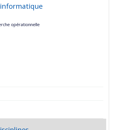
-informatique
erche opérationnelle
isciplines