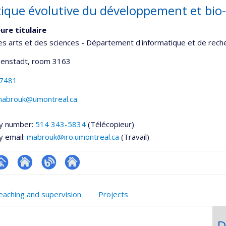
ique évolutive du développement et bio
ure titulaire
es arts et des sciences - Département d'informatique et de rech
senstadt
, room 3163
-7481
-mabrouk@umontreal.ca
y number:
514 343-5834
(Télécopieur)
y email:
mabrouk@iro.umontreal.ca
(Travail)
hGate
age
Site
Blogue
Autre
rofessionnelle
web
site
eaching and supervision
Projects
faculté,département,école)
de
web
l’unité
D