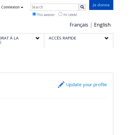
Rechercher
Je donne
Connexion
Search
This website
All UdeM
Choix
Français
English
de
ORAT À LA
ACCÈS RAPIDE
la
E
langue
Update your profile