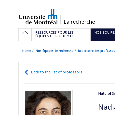
Passer
au
contenu
/
La recherche
Navigation
HOME
RESSOURCES POUR LES
NOS ÉQUIPE
principale
ÉQUIPES DE RECHERCHE
Home
Nos équipes de recherche
Répertoire des professeu
Back to the list of professors
Natural S
Nadi