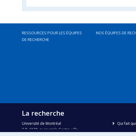
RESSOURCES POUR LES ÉQUIPES
NOS ÉQUIPES DE REC
DE RECHERCHE
La recherche
Université de Montréal
Qui fait qu
C.P. 6128, succursale Centre-ville
Nous trou
Montréal, Québec, Canada