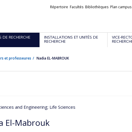
Liens
Répertoire
Facultés
Bibliothèques
Plan campus
externes
S DE RECHERCHE
INSTALLATIONS ET UNITÉS DE
VICE-RECT
RECHERCHE
RECHERCH
rs et professeures
Nadia EL-MABROUK
ciences and Engineering
; Life Sciences
a El-Mabrouk