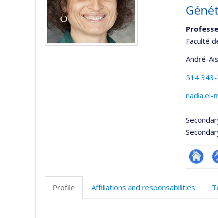
Génét
Professe
Faculté d
André-Ai
514 343
nadia.el
Secondar
Secondar
Researc
P
p
Profile
Affiliations and responsabilities
T
(
Profile