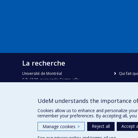
La recherche
Université de Montréal
Qui fait qu
C.P. 6128, succursale Centre-ville
Nous trou
Montréal, Québec, Canada
H3C 3J7
Plan du sit
UdeM understands the importance of
Accessibili
Courriel:
recherche@umontreal.ca
Cookies allow us to enhance and personalize your 
remember your preferences. By accepting all, you 
Reject all
Accept a
Manage cookies
>
See our
privacy policy
and
terms of use
.