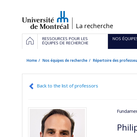
Passer
au
contenu
/
La recherche
Navigation
HOME
RESSOURCES POUR LES
NOS ÉQUIPE
principale
ÉQUIPES DE RECHERCHE
Home
Nos équipes de recherche
Répertoire des professeu
Back to the list of professors
Fundamen
Phil