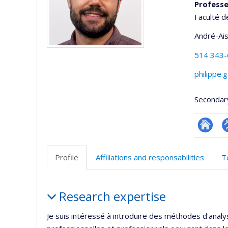
Profess
Faculté d
André-Ai
514 343
philippe
Secondar
Researc
P
p
Profile
Affiliations and responsabilities
T
(
Profile
Research expertise
Je suis intéressé à introduire des méthodes d'analy