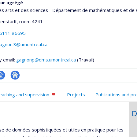
eur agrégé
es arts et des sciences - Département de mathématiques et de s
senstadt
, room 4241
-6111 #6695
.gagnon.3@umontreal.ca
y email:
gagnonp@dms.umontreal.ca
(Travail)
hGate
age
Autre
rofessionnelle
site
eaching and supervision
Projects
Publications and pr
faculté,département,école)
web
Currently
recruiting
D
se de données sophistiquées et utiles en pratique pour les