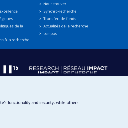
Nous trouver
'excellence
Synchro-recherche
tégiques
Transfert de fonds
litiques de la
Actualités de la recherche
compas
en à la recherche
s functionality and security, while others