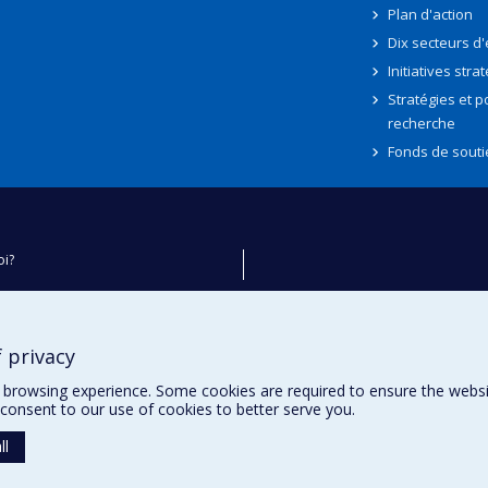
Plan d'action
Dix secteurs d
Initiatives stra
Stratégies et po
recherche
Fonds de souti
oi?
ver
e
 privacy
té
browsing experience. Some cookies are required to ensure the website’
consent to our use of cookies to better serve you.
ll