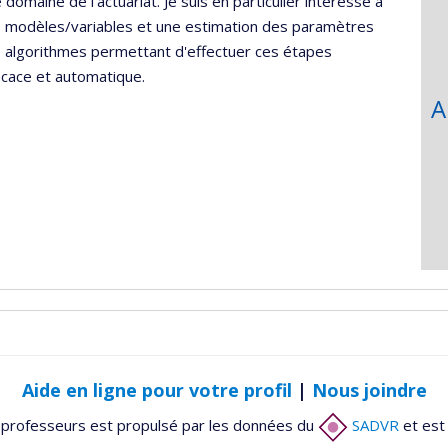
domaine de l'actuariat. Je suis en particulier intéressé à
e modèles/variables et une estimation des paramètres
s algorithmes permettant d'effectuer ces étapes
ficace et automatique.
A
Aide en ligne pour votre profil
|
Nous joindre
 professeurs est propulsé par les données du
SADVR
et est