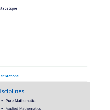
tatistique
esentations
isciplines
Pure Mathematics
Applied Mathematics