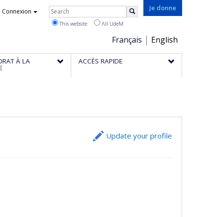
Rechercher
Je donne
Connexion
Search
This website
All UdeM
Choix
Français
English
de
ORAT À LA
ACCÈS RAPIDE
la
E
langue
Update your profile