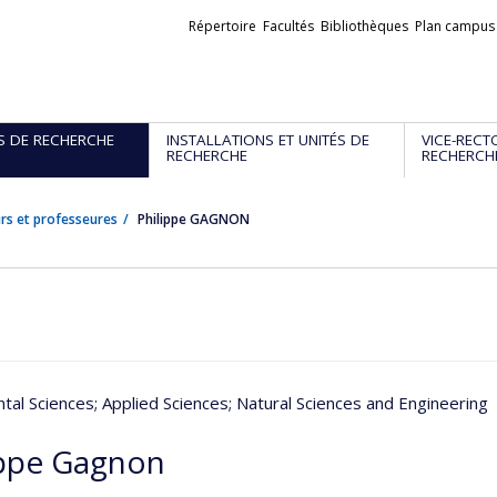
Liens
Répertoire
Facultés
Bibliothèques
Plan campus
externes
S DE RECHERCHE
INSTALLATIONS ET UNITÉS DE
VICE-RECT
RECHERCHE
RECHERCH
rs et professeures
Philippe GAGNON
tal Sciences
; Applied Sciences
; Natural Sciences and Engineering
ippe Gagnon