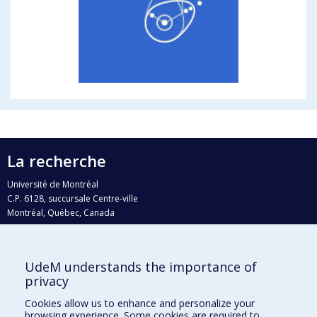
La recherche
Université de Montréal
C.P. 6128, succursale Centre-ville
Montréal, Québec, Canada
H3C 3J7
Courriel:
recherche@umontreal.ca
UdeM understands the importance of
Qui fait quoi?
privacy
Nous trouver
Cookies allow us to enhance and personalize your
browsing experience. Some cookies are required to