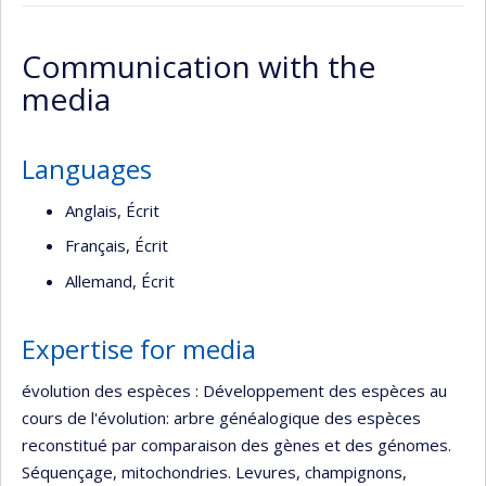
Page
Google
professionnelle
Scholar
Communication with the
(faculté,département,école)
media
Languages
Anglais, Écrit
Français, Écrit
Allemand, Écrit
Expertise for media
évolution des espèces : Développement des espèces au
cours de l'évolution: arbre généalogique des espèces
reconstitué par comparaison des gènes et des génomes.
Séquençage, mitochondries. Levures, champignons,