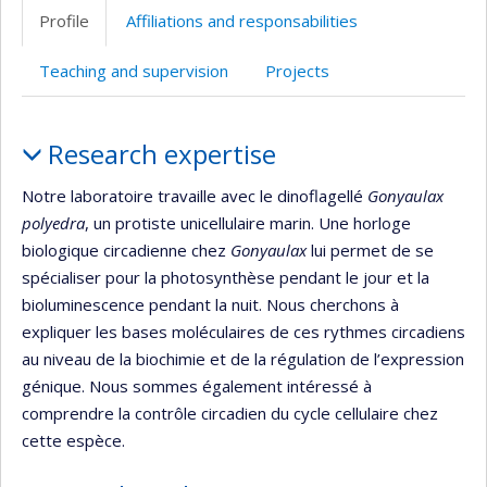
professionnelle
web
Scholar
Profile
Affiliations and responsabilities
(faculté,département,école)
de
l’unité
Teaching and supervision
Projects
de
recherche
Profile
Research expertise
Notre laboratoire travaille avec le dinoflagellé
Gonyaulax
polyedra
, un protiste unicellulaire marin. Une horloge
biologique circadienne chez
Gonyaulax
lui permet de se
spécialiser pour la photosynthèse pendant le jour et la
bioluminescence pendant la nuit. Nous cherchons à
expliquer les bases moléculaires de ces rythmes circadiens
au niveau de la biochimie et de la régulation de l’expression
génique. Nous sommes également intéressé à
comprendre la contrôle circadien du cycle cellulaire chez
cette espèce.