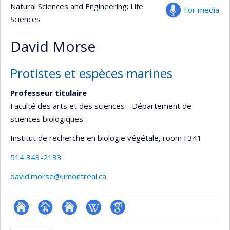
Natural Sciences and Engineering
; Life
For media
Sciences
David Morse
Protistes et espèces marines
Professeur titulaire
Faculté des arts et des sciences - Département de
sciences biologiques
Institut de recherche en biologie végétale
, room F341
514 343-2133
david.morse@umontreal.ca
ResearchGate
Page
Site
Wiki
Google