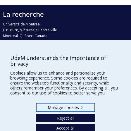
La recherche
Université de Montréal
C.P. 6128, succursale Centre-ville
Montréal, Québec, Canada
H3C 3J7
Courriel:
recherche@umontreal.ca
UdeM understands the importance of
privacy
Qui fait quoi?
Nous trouver
Cookies allow us to enhance and personalize your
browsing experience. Some cookies are required to
Plan du site
ensure the website’s functionality and security, while
others remember your preferences. By accepting all, you
Accessibilité
consent to our use of cookies to better serve you.
Manage cookies
>
Reject all
Accept all