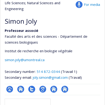
Life Sciences
; Natural Sciences and
For media
Engineering
Simon Joly
Professeur associé
Faculté des arts et des sciences - Département de
sciences biologiques
Institut de recherche en biologie végétale
simon.joly@umontreal.ca
Secondary number:
514 872-0344
(Travail 1)
Secondary email:
joly.simon@gmail.com
(Travail)
Page
Site
Compte
Google
Autre
Autre
Media
professionnelle
web
Twitter
Scholar
site
site