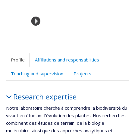
(faculté,département,école)
de
web
web
l’unité
de
recherche
Profile
Affiliations and responsabilities
Teaching and supervision
Projects
Profile
Research expertise
Notre laboratoire cherche à comprendre la biodiversité du
vivant en étudiant l’évolution des plantes. Nos recherches
combinent des études de terrain, de la biologie
moléculaire, ainsi que des approches analytiques et