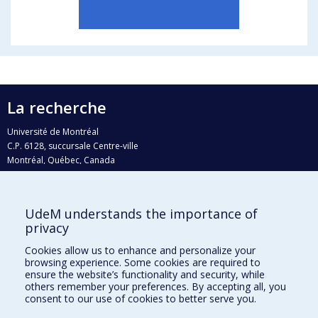
La recherche
Université de Montréal
C.P. 6128, succursale Centre-ville
Montréal, Québec, Canada
H3C 3J7
Courriel:
recherche@umontreal.ca
UdeM understands the importance of
privacy
Qui fait quoi?
Nous trouver
Cookies allow us to enhance and personalize your
browsing experience. Some cookies are required to
Plan du site
ensure the website’s functionality and security, while
others remember your preferences. By accepting all, you
Accessibilité
consent to our use of cookies to better serve you.