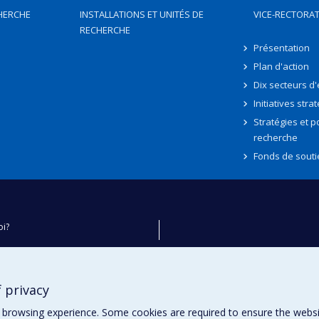
HERCHE
INSTALLATIONS ET UNITÉS DE
VICE-RECTORAT
RECHERCHE
Présentation
Plan d'action
Dix secteurs d
Initiatives stra
Stratégies et po
recherche
Fonds de souti
oi?
ver
e
 privacy
té
browsing experience. Some cookies are required to ensure the website’