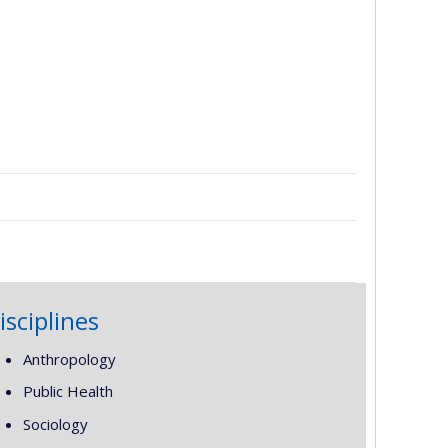
isciplines
Anthropology
Public Health
Sociology