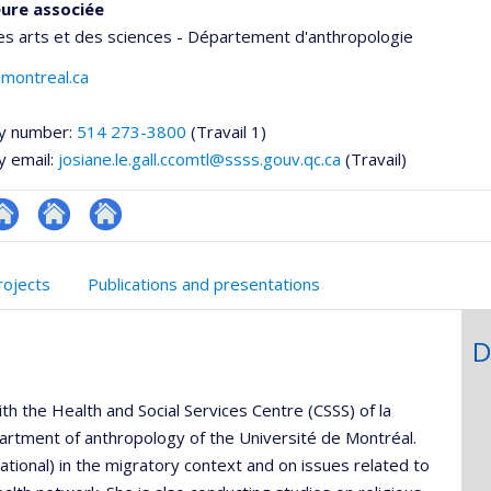
ure associée
es arts et des sciences - Département d'anthropologie
@umontreal.ca
y number:
514 273-3800
(Travail 1)
y email:
josiane.le.gall.ccomtl@ssss.gouv.qc.ca
(Travail)
utre
Autre
Autre
onnelle
te
site
site
rojects
Publications and presentations
,département,école)
eb
web
web
D
ith the Health and Social Services Centre (CSSS) of la
rtment of anthropology of the Université de Montréal.
national) in the migratory context and on issues related to