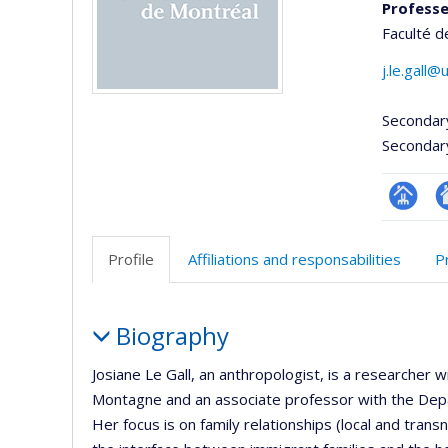
Professe
Faculté d
j.le.gall
Secondar
Secondar
Page
A
professi
si
Profile
Affiliations and responsabilities
P
(faculté
w
Profile
Biography
Josiane Le Gall, an anthropologist, is a researcher w
Montagne and an associate professor with the Depa
Her focus is on family relationships (local and trans