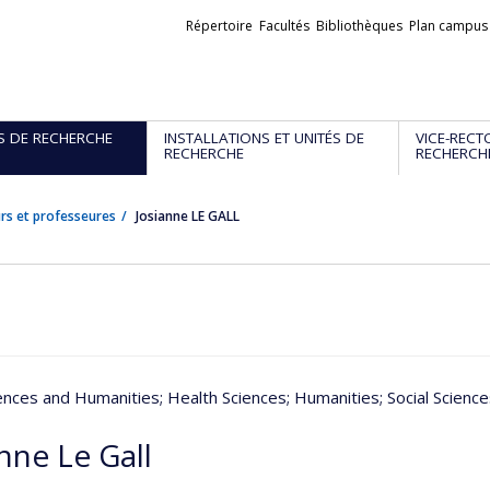
Liens
Répertoire
Facultés
Bibliothèques
Plan campus
externes
S DE RECHERCHE
INSTALLATIONS ET UNITÉS DE
VICE-RECT
RECHERCHE
RECHERCH
rs et professeures
Josianne LE GALL
iences and Humanities
; Health Sciences
; Humanities
; Social Scienc
nne Le Gall