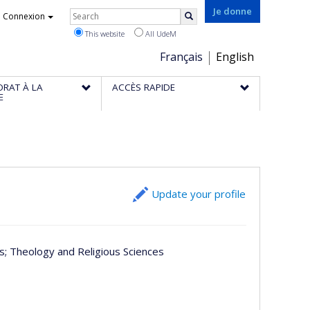
Rechercher
Je donne
Connexion
Search
This website
All UdeM
Choix
Français
English
de
ORAT À LA
ACCÈS RAPIDE
la
E
langue
Update your profile
es
; Theology and Religious Sciences