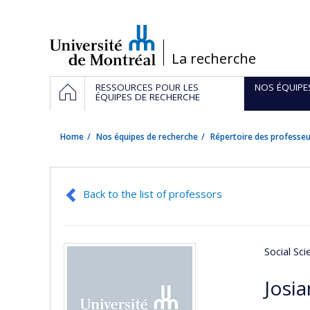
Passer
au
contenu
/
La recherche
Navigation
HOME
RESSOURCES POUR LES
NOS ÉQUIPE
principale
ÉQUIPES DE RECHERCHE
Home
Nos équipes de recherche
Répertoire des professeu
Back to the list of professors
Social Sc
Josia