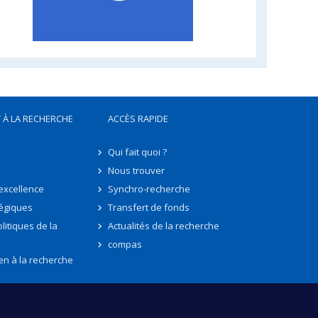
 À LA RECHERCHE
ACCÈS RAPIDE
Qui fait quoi ?
Nous trouver
'excellence
Synchro-recherche
tégiques
Transfert de fonds
litiques de la
Actualités de la recherche
compas
en à la recherche