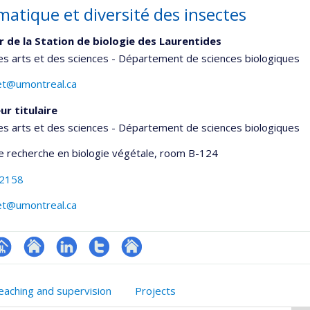
matique et diversité des insectes
r de la Station de biologie des Laurentides
es arts et des sciences - Département de sciences biologiques
ret@umontreal.ca
ur titulaire
es arts et des sciences - Département de sciences biologiques
de recherche en biologie végétale
, room B-124
-2158
ret@umontreal.ca
hGate
age
Site
LinkedIn
Compte
Autre
rofessionnelle
web
Twitter
site
eaching and supervision
Projects
faculté,département,école)
de
web