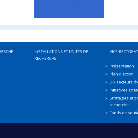
HERCHE
INSTALLATIONS ET UNITÉS DE
VICE-RECTORAT
RECHERCHE
Présentation
Plan d'action
Dix secteurs d
Initiatives stra
Stratégies et po
recherche
Fonds de souti