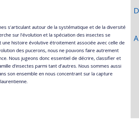
l’unité
D
de
recherche
 s’articulant autour de la systématique et de la diversité
rche sur l’évolution et la spéciation des insectes se
A
t une histoire évolutive étroitement associée avec celle de
évolution des pucerons, nous ne pouvons faire autrement
ce. Nous jugeons donc essentiel de décrire, classifier et
famille d’insectes parmi tant d’autres. Nous sommes aussi
ans son ensemble en nous concentrant sur la capture
 laurentienne.