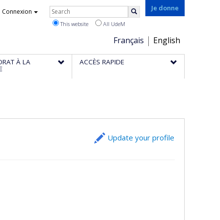
Rechercher
Je donne
Connexion
Search
This website
All UdeM
Choix
Français
English
de
ORAT À LA
ACCÈS RAPIDE
la
E
langue
Update your profile