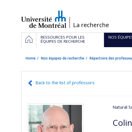
Passer
au
contenu
/
La recherche
Navigation
HOME
RESSOURCES POUR LES
NOS ÉQUIPE
principale
ÉQUIPES DE RECHERCHE
Home
Nos équipes de recherche
Répertoire des professeu
Back to the list of professors
Natural S
Colin