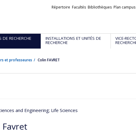
Liens
Répertoire
Facultés
Bibliothèques
Plan campus
externes
S DE RECHERCHE
INSTALLATIONS ET UNITÉS DE
VICE-RECT
RECHERCHE
RECHERCH
rs et professeures
Colin FAVRET
ciences and Engineering
; Life Sciences
 Favret