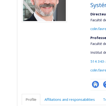
Systé
Directeu
Faculté d
colin.fav
Professe
Faculté d
Institut 
514 343
colin.fav
Researc
P
p
Profile
Affiliations and responsabilities
T
(