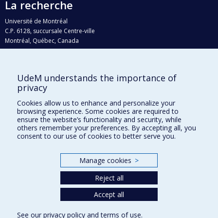
La recherche
Université de Montréal
C.P. 6128, succursale Centre-ville
Montréal, Québec, Canada
H3C 3J7
Courriel:
recherche@umontreal.ca
UdeM understands the importance of
Qui fait quoi?
privacy
Nous trouver
Cookies allow us to enhance and personalize your
browsing experience. Some cookies are required to
Plan du site
ensure the website’s functionality and security, while
others remember your preferences. By accepting all, you
Accessibilité
consent to our use of cookies to better serve you.
Manage cookies
>
Reject all
Accept all
See our
privacy policy
and
terms of use
.