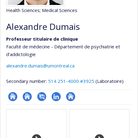
Health Sciences
; Medical Sciences
Alexandre Dumais
Professeur titulaire de clinique
Faculté de médecine - Département de psychiatrie et
d’addictologie
alexandre.dumais@umontreal.ca
Secondary number:
514 251-4000 #3925
(Laboratoire)
ResearchGate
Site
PubMed
LinkedIn
Autre
Media
web
site
de
web
l’unité
de